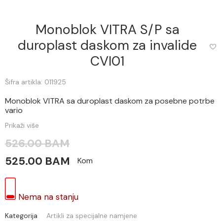
Monoblok VITRA S/P sa
duroplast daskom za invalide
CVI01
Šifra artikla: 011925
Monoblok VITRA sa duroplast daskom za posebne potrbe
vario
Prikaži više
526.00 BAM
525.00 BAM
Kom
Nema na stanju
Kategorija
Artikli za specijalne namjene