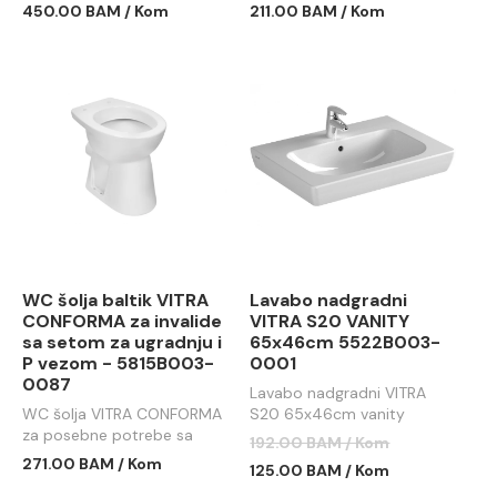
450.00 BAM / Kom
211.00 BAM / Kom
WC šolja baltik VITRA
Lavabo nadgradni
CONFORMA za invalide
VITRA S20 VANITY
sa setom za ugradnju i
65x46cm 5522B003-
P vezom - 5815B003-
0001
0087
Lavabo nadgradni VITRA
WC šolja VITRA CONFORMA
S20 65x46cm vanity
za posebne potrebe sa
192.00 BAM / Kom
setom za ugradnju i P
271.00 BAM / Kom
125.00 BAM / Kom
vezom - 5815B003-0087