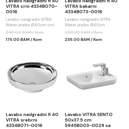
Lavabo nadgradni fi 40
Lavabo nadgradni fi 40
VITRA crni 4334B070-
VITRA bakarni
0016
4334B073-0016
Lavabo nadgradni VITRA
Lavabo nadgradni VITRA
Water jewles Ø40cm crni
Water jewles Ø40cm
bakarni
340.00 BAM / Kom
530.00 BAM / Kom
175.00 BAM / Kom
235.00 BAM / Kom
Lavabo nadgradni fi 40
Lavabo VITRA SENTO
VITRA srebrni
50x37.5 cm
4334B071-0016
5945B003-0029 sa