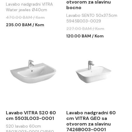
otvorom za slavinu
Lavabo nadgradni VITRA
bocno
Water jewles Ø40cm
srebrni
Lavabo SENTO 50x37.5cm
470.00 BAM / Kom
5945B003-0029
235.00 BAM / Kom
227.00 BAM / Kom
120.00 BAM / Kom
Lavabo VITRA S20 60
Lavabo nadgradni 60
cm 5503L003-0001
cm VITRA GEO sa
otvorom za slavinu
S20 lavabo 60cm
7426B003-0001
5503L003-0001 CVS60