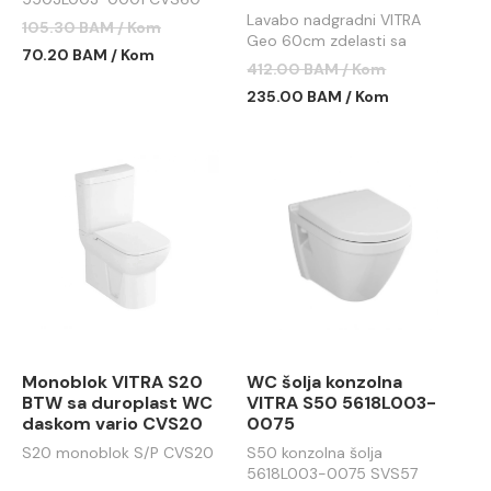
Lavabo nadgradni VITRA
105.30 BAM / Kom
Geo 60cm zdelasti sa
70.20 BAM / Kom
prelivom sa otvorom za
412.00 BAM / Kom
slavinu
235.00 BAM / Kom
Monoblok VITRA S20
WC šolja konzolna
BTW sa duroplast WC
VITRA S50 5618L003-
daskom vario CVS20
0075
S20 monoblok S/P CVS20
S50 konzolna šolja
5618L003-0075 SVS57