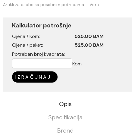
Artikli za osobe sa posebnim potrebama
Vitra
Kalkulator potrošnje
Cijena / Kom:
525.00 BAM
Cijena / paket:
525.00 BAM
Potreban broj kvadrata:
Kom
IZRAČUNAJ
Opis
Specifikacija
Brend