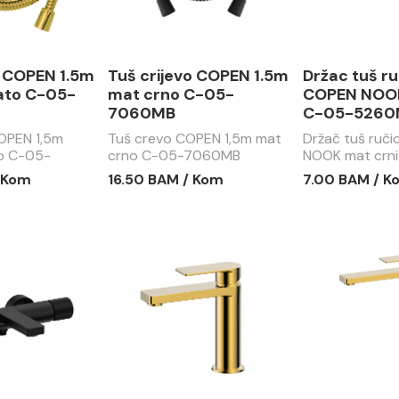
o COPEN 1.5m
Tuš crijevo COPEN 1.5m
Držac tuš r
ato C-05-
mat crno C-05-
COPEN NOOK
7060MB
C-05-5260
COPEN 1,5m
Tuš crevo COPEN 1,5m mat
Držač tuš ruč
o C-05-
crno C-05-7060MB
NOOK mat crn
5260MB
 Kom
16.50 BAM / Kom
7.00 BAM / K