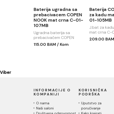
Baterija ugradna sa
Baterija 
prebacivacem COPEN
za kadu ma
NOOK mat crna C-01-
01-105MB
107MB
J.bat za ka
mat crna C-
Ugradna baterija sa
prebacivačem COPEN
209.00 BAM
NOOK mat crna C-01-
115.00 BAM / Kom
107MB
Viber
INFORMACIJE O
KORISNIČKA
KOMPANIJI
PODRŠKA
O nama
Uputstvo za
Naši saloni
poručivanje
Društvena odgovornost
Kako kreirati