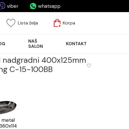
viber
whatsapp
Lista želja
Korpa
NAŠ
OG
KONTAKT
SALON
N nadgradni 400x125mm
ing C-15-100BB
 metal
360x114