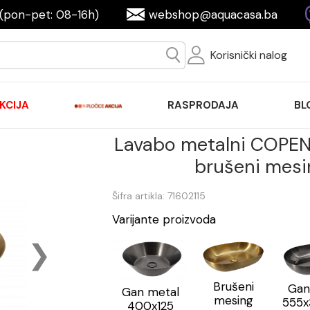
(pon-pet: 08-16h)
webshop@aquacasa.ba
Korisnički nalog
KCIJA
RASPRODAJA
BL
Lavabo metalni COPE
brušeni mes
Šifra artikla: 71602115
Varijante proizvoda
Brušeni
Gan
Gan metal
mesing
555x
400x125