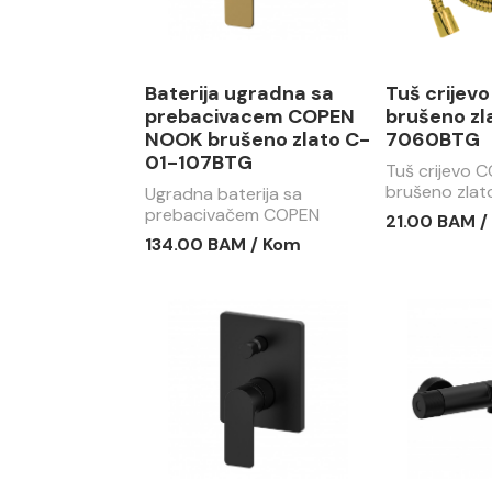
Baterija ugradna sa
Tuš crijev
prebacivacem COPEN
brušeno zl
NOOK brušeno zlato C-
7060BTG
01-107BTG
Tuš crijevo 
brušeno zlat
Ugradna baterija sa
7060BTG
prebacivačem COPEN
21.00 BAM /
NOOK brušeno zlato C-01-
134.00 BAM / Kom
107BTG