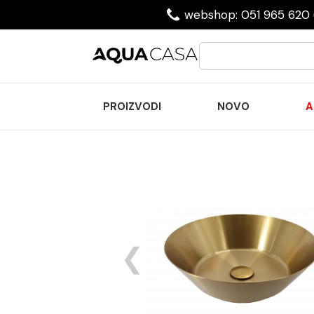
webshop: 051 965 620 
PROIZVODI
NOVO
A