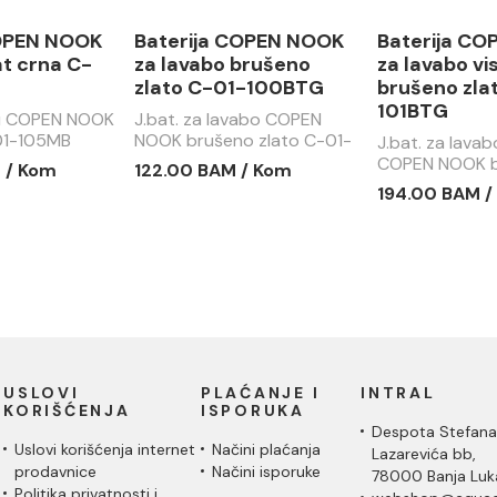
COPEN NOOK
Baterija COPEN NOOK
Baterija C
t crna C-
za lavabo brušeno
za lavabo vi
zlato C-01-100BTG
brušeno zla
101BTG
du COPEN NOOK
J.bat. za lavabo COPEN
01-105MB
NOOK brušeno zlato C-01-
J.bat. za lavab
100BTG
COPEN NOOK b
 / Kom
122.00 BAM / Kom
C-01-101BTG
194.00 BAM /
USLOVI
PLAĆANJE I
INTRAL
KORIŠĆENJA
ISPORUKA
Despota Stefana
Uslovi korišćenja internet
Načini plaćanja
Lazarevića bb,
prodavnice
Načini isporuke
78000 Banja Luk
Politika privatnosti i