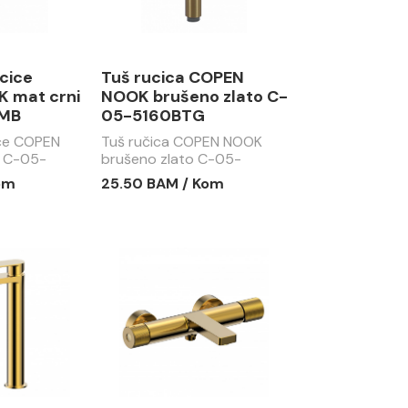
ucice
Tuš rucica COPEN
 mat crni
NOOK brušeno zlato C-
MB
05-5160BTG
ice COPEN
Tuš ručica COPEN NOOK
i C-05-
brušeno zlato C-05-
5160BTG
om
25.50 BAM / Kom