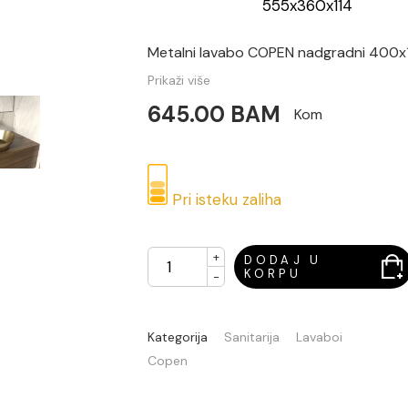
555x360x114
Metalni lavabo COPEN nadgradni 400x
Prikaži više
645.00 BAM
Kom
Pri isteku zaliha
+
DODAJ U
KORPU
-
Kategorija
Sanitarija
Lavaboi
Copen