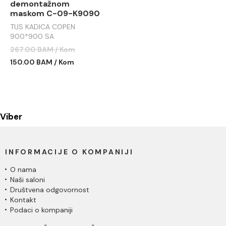
demontažnom
maskom C-09-K9090
TUS KADICA COPEN
900*900 SA
DEMONTAŽNOM MASKOM
267.00 BAM / Kom
C-09-K9090
150.00 BAM / Kom
Viber
INFORMACIJE O KOMPANIJI
O nama
Naši saloni
Društvena odgovornost
Kontakt
Podaci o kompaniji