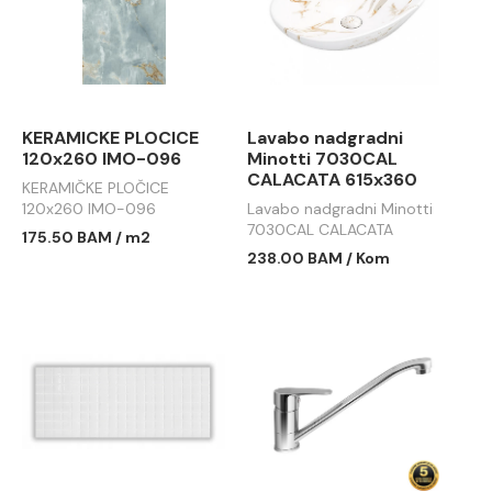
KERAMICKE PLOCICE
Lavabo nadgradni
120x260 IMO-096
Minotti 7030CAL
CALACATA 615x360
KERAMIČKE PLOČICE
120x260 IMO-096
Lavabo nadgradni Minotti
7030CAL CALACATA
175.50 BAM / m2
615x360
238.00 BAM / Kom