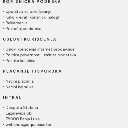
KORISNIČKA PODRŠKA
Uputstvo za poručivanje
Kako kreirati korisnički nalog?
Reklamacije
Povraćaj sredstava
USLOVI KORIŠĆENJA
Uslovi korišćenja internet prodavnice
Politika privatnosti i zaštita podataka
Politika kolačića
PLAĆANJE I ISPORUKA
Načini plaćanja
Načini isporuke
INTRAL
Despota Stefana
Lazarevića bb,
78000 Banja Luka
webshop@aquacasa.ba