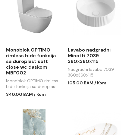
Monoblok OPTIMO
Lavabo nadgradni
rimless bide funkcija
Minotti 7039
sa duroplast soft
360x360x115
close wc daskom
Nadgradni lavabo 7039
MBF002
360x360x115
Monoblok OPTIMO rimless
105.00 BAM / Kom
bide funkcija sa duroplast
soft close wc daskom
340.00 BAM / Kom
MBF002