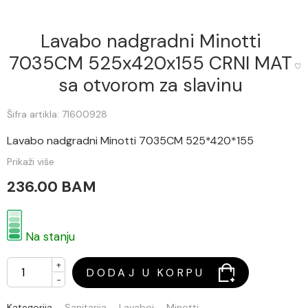
Lavabo nadgradni Minotti
7035CM 525x420x155 CRNI MAT
sa otvorom za slavinu
Šifra artikla: 71600928
Lavabo nadgradni Minotti 7035CM 525*420*155
Prikaži više
236.00 BAM
Na stanju
+
DODAJ U KORPU
-
Kategorija
Sanitarija
Lavaboi
Minotti