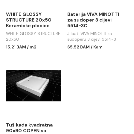
WHITE GLOSSY
Baterija VIVA MINOTTI
STRUCTURE 20x50-
za sudoper 3 cijevi
Keramicke plocice
5514-3C
WHITE GLOSSY STRUCTURE
J. bat. VIVA MINOTTI za
20x50
sudoperu 3 cijevi 5514-3
15.21 BAM / m2
65.52 BAM / Kom
Tuš kada kvadratna
90x90 COPEN sa