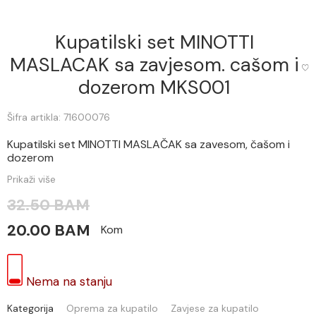
Kupatilski set MINOTTI
MASLACAK sa zavjesom. cašom i
dozerom MKS001
Šifra artikla: 71600076
Kupatilski set MINOTTI MASLAČAK sa zavesom, čašom i
dozerom
Prikaži više
32.50 BAM
20.00 BAM
Kom
Nema na stanju
Kategorija
Oprema za kupatilo
Zavjese za kupatilo