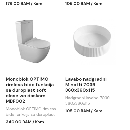
176.00 BAM / Kom
105.00 BAM / Kom
Monoblok OPTIMO
Lavabo nadgradni
rimless bide funkcija
Minotti 7039
sa duroplast soft
360x360x115
close wc daskom
Nadgradni lavabo 7039
MBF002
360x360x115
Monoblok OPTIMO rimless
105.00 BAM / Kom
bide funkcija sa duroplast
soft close wc daskom
340.00 BAM / Kom
MBF002