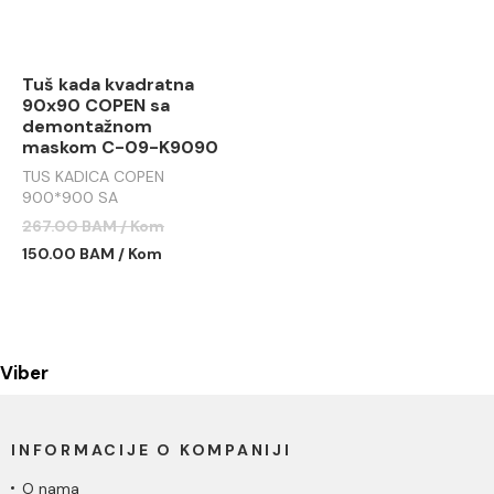
Tuš kada kvadratna
90x90 COPEN sa
demontažnom
maskom C-09-K9090
TUS KADICA COPEN
900*900 SA
DEMONTAŽNOM MASKOM
267.00 BAM / Kom
C-09-K9090
150.00 BAM / Kom
Viber
INFORMACIJE O KOMPANIJI
O nama