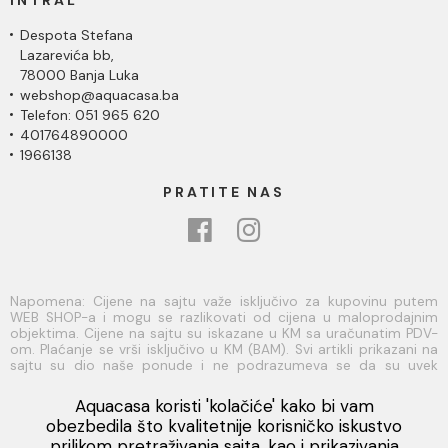
INTRAL
Despota Stefana
Lazarevića bb,
78000 Banja Luka
webshop@aquacasa.ba
Telefon: 051 965 620
401764890000
1966138
PRATITE NAS
Napomena: Cijene na sajtu važe isključivo za kupovinu putem
WEB SHOP-a i mogu se razlikovati od cijena u maloprodajnim
objektima. Cijene na sajtu su iskazane u KM sa uračunatim PDV-
om. Plaćanje se vrši isključivo u KM (BAM). Svi artikli prikazani na
sajtu su dio naše ponude i ne podrazumeva se da su uvek
dostupni na lageru. Slike, tehnički crteži, opisi proizvoda i cijene
su postavljeni tako da što je bolje moguće predstave svaki
Aquacasa koristi 'kolačiće' kako bi vam
proizvod ali ne možemo garantovati da su sve informacije
Viber
obezbedila što kvalitetnije korisničko iskustvo
kompletne i bez grešaka. Sve informacije u vezi raspoloživosti
prilikom pretraživanja sajta, kao i prikazivanja
artikala i njihovih specifikacija možete dobiti na broj telefona