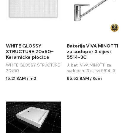
WHITE GLOSSY
Baterija VIVA MINOTTI
STRUCTURE 20x50-
za sudoper 3 cijevi
Keramicke plocice
5514-3C
WHITE GLOSSY STRUCTURE
J. bat. VIVA MINOTTI za
20x50
sudoperu 3 cijevi 5514-3
15.21 BAM / m2
65.52 BAM / Kom