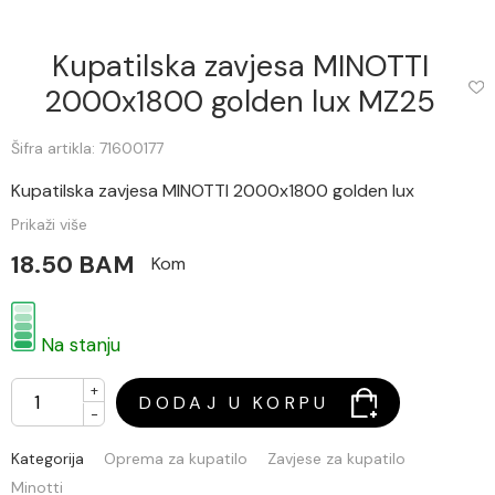
Kupatilska zavjesa MINOTTI
2000x1800 golden lux MZ25
Šifra artikla: 71600177
Kupatilska zavjesa MINOTTI 2000x1800 golden lux
Prikaži više
18.50 BAM
Kom
Na stanju
+
DODAJ U KORPU
-
Kategorija
Oprema za kupatilo
Zavjese za kupatilo
Minotti