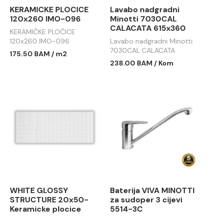
KERAMICKE PLOCICE
Lavabo nadgradni
120x260 IMO-096
Minotti 7030CAL
CALACATA 615x360
KERAMIČKE PLOČICE
120x260 IMO-096
Lavabo nadgradni Minotti
7030CAL CALACATA
175.50 BAM / m2
615x360
238.00 BAM / Kom
WHITE GLOSSY
Baterija VIVA MINOTTI
STRUCTURE 20x50-
za sudoper 3 cijevi
Keramicke plocice
5514-3C