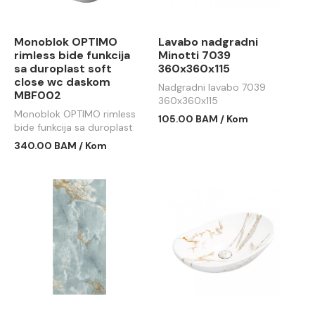
Monoblok OPTIMO
Lavabo nadgradni
rimless bide funkcija
Minotti 7039
sa duroplast soft
360x360x115
close wc daskom
Nadgradni lavabo 7039
MBF002
360x360x115
Monoblok OPTIMO rimless
105.00 BAM / Kom
bide funkcija sa duroplast
soft close wc daskom
340.00 BAM / Kom
MBF002