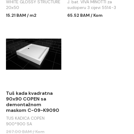
WHITE GLOSSY STRUCTURE
J. bat. VIVA MINOTTI za
20x50
sudoperu 3 cijevi 5514-3
15.21 BAM / m2
65.52 BAM / Kom
Tuš kada kvadratna
90x90 COPEN sa
demontažnom
maskom C-09-K9090
TUS KADICA COPEN
900*900 SA
DEMONTAŽNOM MASKOM
267.00 BAM / Kom