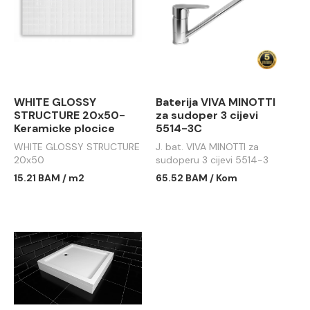
WHITE GLOSSY
Baterija VIVA MINOTTI
STRUCTURE 20x50-
za sudoper 3 cijevi
Keramicke plocice
5514-3C
WHITE GLOSSY STRUCTURE
J. bat. VIVA MINOTTI za
20x50
sudoperu 3 cijevi 5514-3
15.21 BAM / m2
65.52 BAM / Kom