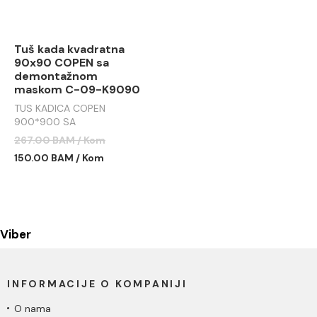
Tuš kada kvadratna
90x90 COPEN sa
demontažnom
maskom C-09-K9090
TUS KADICA COPEN
900*900 SA
DEMONTAŽNOM MASKOM
267.00 BAM / Kom
C-09-K9090
150.00 BAM / Kom
Viber
INFORMACIJE O KOMPANIJI
O nama