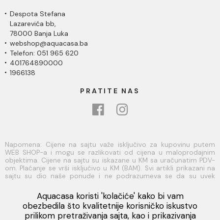
Despota Stefana
Lazarevića bb,
78000 Banja Luka
webshop@aquacasa.ba
Telefon: 051 965 620
401764890000
1966138
PRATITE NAS
Napomena: Cijene na sajtu važe isključivo za kupovinu putem
WEB SHOP-a i mogu se razlikovati od cijena u maloprodajnim
objektima. Cijene na sajtu su iskazane u KM sa uračunatim PDV-
om. Plaćanje se vrši isključivo u KM (BAM). Svi artikli prikazani na
sajtu su dio naše ponude i ne podrazumeva se da su uvek
dostupni na lageru. Slike, tehnički crteži, opisi proizvoda i cijene
su postavljeni tako da što je bolje moguće predstave svaki
Aquacasa koristi 'kolačiće' kako bi vam
proizvod ali ne možemo garantovati da su sve informacije
Viber
obezbedila što kvalitetnije korisničko iskustvo
kompletne i bez grešaka. Sve informacije u vezi raspoloživosti
prilikom pretraživanja sajta, kao i prikazivanja
artikala i njihovih specifikacija možete dobiti na broj telefona