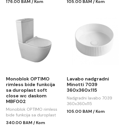
176.00 BAM / Kom
105.00 BAM / Kom
Monoblok OPTIMO
Lavabo nadgradni
rimless bide funkcija
Minotti 7039
sa duroplast soft
360x360x115
close wc daskom
Nadgradni lavabo 7039
MBF002
360x360x115
Monoblok OPTIMO rimless
105.00 BAM / Kom
bide funkcija sa duroplast
soft close wc daskom
340.00 BAM / Kom
MBF002