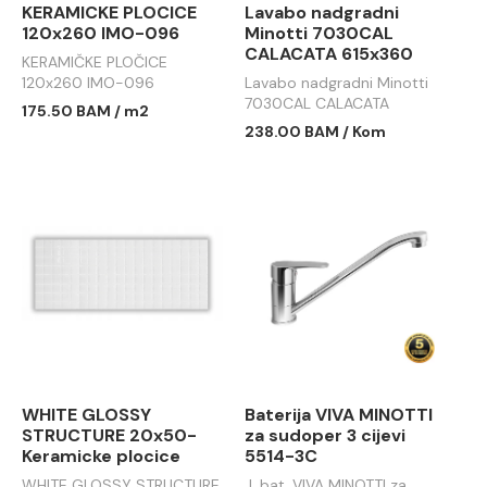
KERAMICKE PLOCICE
Lavabo nadgradni
120x260 IMO-096
Minotti 7030CAL
CALACATA 615x360
KERAMIČKE PLOČICE
120x260 IMO-096
Lavabo nadgradni Minotti
7030CAL CALACATA
175.50 BAM / m2
615x360
238.00 BAM / Kom
WHITE GLOSSY
Baterija VIVA MINOTTI
STRUCTURE 20x50-
za sudoper 3 cijevi
Keramicke plocice
5514-3C
WHITE GLOSSY STRUCTURE
J. bat. VIVA MINOTTI za