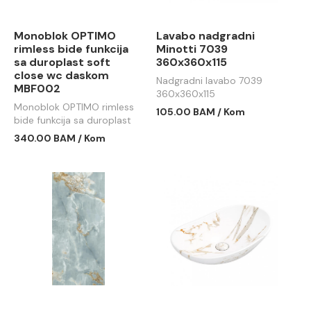
Monoblok OPTIMO
Lavabo nadgradni
rimless bide funkcija
Minotti 7039
sa duroplast soft
360x360x115
close wc daskom
Nadgradni lavabo 7039
MBF002
360x360x115
Monoblok OPTIMO rimless
105.00 BAM / Kom
bide funkcija sa duroplast
soft close wc daskom
340.00 BAM / Kom
MBF002