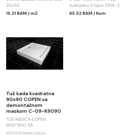
20x50
sudoperu 3 cijevi 5514-3
15.21 BAM / m2
65.52 BAM / Kom
Tuš kada kvadratna
90x90 COPEN sa
demontažnom
maskom C-09-K9090
TUS KADICA COPEN
900*900 SA
DEMONTAŽNOM MASKOM
267.00 BAM / Kom
C-09-K9090