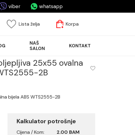
viber
whatsapp
Lista želja
Korpa
NAŠ
OG
KONTAKT
SALON
ljepljiva 25x55 ovalna
 WTS2555-2B
alna bijela ABS WTS2555-2B
Kalkulator potrošnje
Cijena / Kom:
2.00 BAM