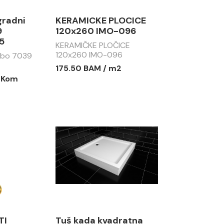
gradni
KERAMICKE PLOCICE
9
120x260 IMO-096
5
KERAMIČKE PLOČICE
120x260 IMO-096
abo 7039
175.50 BAM / m2
/ Kom
TI
Tuš kada kvadratna