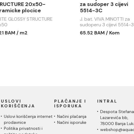
RUCTURE 20x50-
za sudoper 3 cijevi
ramicke plocice
5514-3C
ITE GLOSSY STRUCTURE
J. bat. VIVA MINOTTI za
x50
sudoperu 3 cijevi 5514-3
.21 BAM / m2
65.52 BAM / Kom
USLOVI
PLAĆANJE I
INTRAL
KORIŠĆENJA
ISPORUKA
Despota Stefana
Uslovi korišćenja internet
Načini plaćanja
Lazarevića bb,
prodavnice
Načini isporuke
78000 Banja Luk
Politika privatnosti i
webshop@aquac