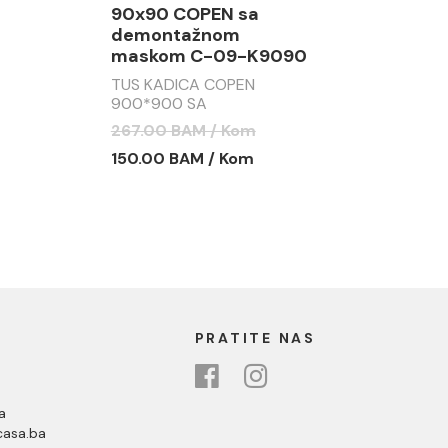
90x90 COPEN sa
demontažnom
maskom C-09-K9090
TUS KADICA COPEN
900*900 SA
DEMONTAŽNOM MASKOM
267.00 BAM / Kom
C-09-K9090
150.00 BAM / Kom
PRATITE NAS
a
asa.ba