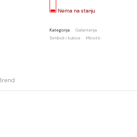
Nema na stanju
Kategorija
Galanterija
Simboli i kukice
Minotti
Brend