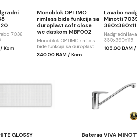
dgradni
Monoblok OPTIMO
Lavabo nad
38
rimless bide funkcija sa
Minotti 703
120
duroplast soft close
360x360x11
wc daskom MBF002
avabo 7038
Nadgradni lav
0
360x360x115
Monoblok OPTIMO rimless
bide funkcija sa duroplast
 / Kom
105.00 BAM 
soft close wc daskom
340.00 BAM / Kom
MBF002
ITE GLOSSY
Baterija VIVA MINOT