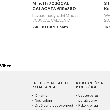
Minotti 7030CAL
ST
CALACATA 615x360
Ke
Lavabo nadgradni Minotti
WH
7030CAL CALACATA
20
615x360
238.00 BAM / Kom
15
Viber
INFORMACIJE O
KORISNIČKA
KOMPANIJI
PODRŠKA
O nama
Uputstvo za
Naši saloni
poručivanje
Društvena odgovornost
Kako kreirati