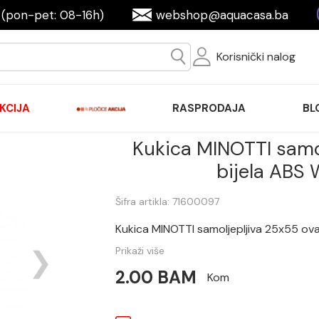
(pon-pet: 08-16h)
webshop@aquacasa.ba
Korisnički nalog
KCIJA
RASPRODAJA
BL
Kukica MINOTTI samo
bijela ABS
Šifra artikla: 71600097
Kukica MINOTTI samoljepljiva 25x55 ov
Prikaži više
2.00 BAM
Kom