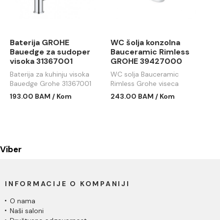
Baterija GROHE
WC šolja konzolna
Bauedge za sudoper
Bauceramic Rimless
visoka 31367001
GROHE 39427000
Baterija za kuhinju visoka
WC solja Bauceramic
Bauedge Grohe 31367001
Rimless Grohe viseca
39427000
193.00 BAM / Kom
243.00 BAM / Kom
Viber
INFORMACIJE O KOMPANIJI
O nama
Naši saloni