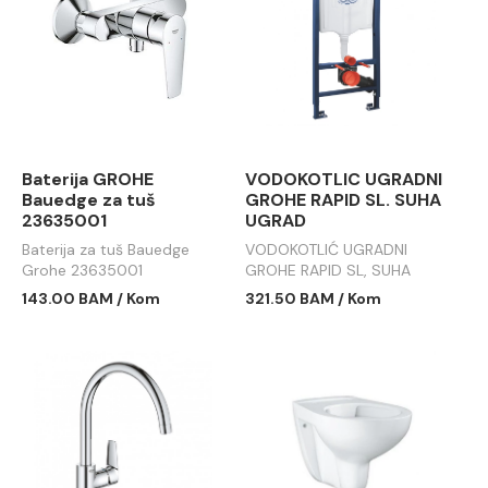
Baterija GROHE
VODOKOTLIC UGRADNI
Bauedge za tuš
GROHE RAPID SL. SUHA
23635001
UGRAD
Baterija za tuš Bauedge
VODOKOTLIĆ UGRADNI
Grohe 23635001
GROHE RAPID SL, SUHA
UGRAD
143.00 BAM / Kom
321.50 BAM / Kom