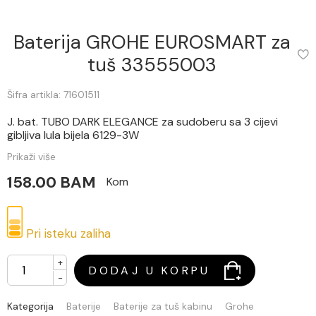
Baterija GROHE EUROSMART za
tuš 33555003
Šifra artikla: 71601511
J. bat. TUBO DARK ELEGANCE za sudoberu sa 3 cijevi
gibljiva lula bijela 6129-3W
Prikaži više
158.00 BAM
Kom
Pri isteku zaliha
+
DODAJ U KORPU
-
Kategorija
Baterije
Baterije za tuš kabinu
Grohe