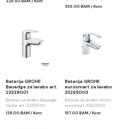
228.50 BAM / Kom
27389002
355.00 BAM / Kom
Baterija GROHE
Baterija GROHE
Bauedge za lavabo art.
eurosmart za lavabo
23328001
33265003
Baterija za lavabo Bauedge
Baterija za lavabo Grohe
Grohe art. 23328001
eurosmart 32925001,
33265002
139.00 BAM / Kom
157.00 BAM / Kom