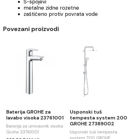
S-spojevi
metalne zidne rozetne
zaštićeno protiv povrata vode
Povezani proizvodi
Baterija GROHE za
Usponski tuš
lavabo visoka 23761001
tempesta system 200
GROHE 27389002
Baterija za umivaonik visoka
Grohe 23761001
Usponski tuš tempesta
system 200 GROHE