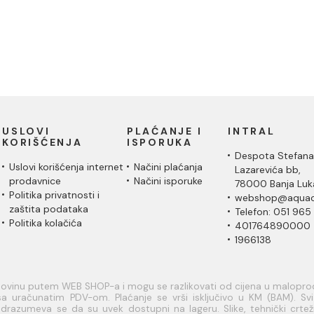
USLOVI
PLAĆANJE I
INTRAL
KORIŠĆENJA
ISPORUKA
Despota Stefana
Uslovi korišćenja internet
Načini plaćanja
Lazarevića bb,
prodavnice
Načini isporuke
78000 Banja Luk
Politika privatnosti i
webshop@aquac
zaštita podataka
Telefon: 051 965
Politika kolačića
401764890000
1966138
upovinu putem WEB SHOP-a i mogu se razlikovati od cijena u malopr
a uračunatim PDV-om. Plaćanje se vrši isključivo u KM (BAM). Svi a
razumeva se da su uvek dostupni na lageru. Slike, tehnički crteži