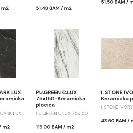
51.50 BAM / 
/ m2
51.48 BAM / m2
DARK LUX
PU.GREEN C.LUX
I. STONE IV
eramicka
75x150-Keramicka
Keramicka p
plocica
I. STONE IVOR
 DARK LUX
PU.GREEN C.LUX 75x150
43.50 BAM /
/ m2
119.00 BAM / m2