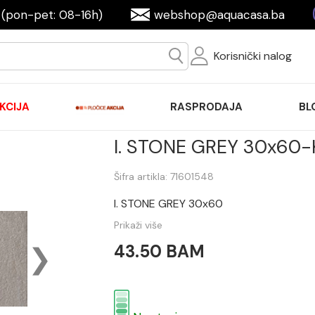
(pon-pet: 08-16h)
webshop@aquacasa.ba
Korisnički nalog
KCIJA
RASPRODAJA
BL
I. STONE GREY 30x60-
Šifra artikla: 71601548
I. STONE GREY 30x60
Prikaži više
43.50 BAM