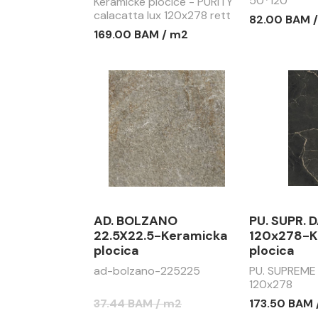
50*120
Keramicke plocice - PURITY
calacatta lux 120x278 rett
82.00 BAM 
CG4 6 SGS-C278
169.00 BAM / m2
AD. BOLZANO
PU. SUPR. 
22.5X22.5-Keramicka
120x278-K
plocica
plocica
ad-bolzano-225225
PU. SUPREME
120x278
37.44 BAM / m2
173.50 BAM 