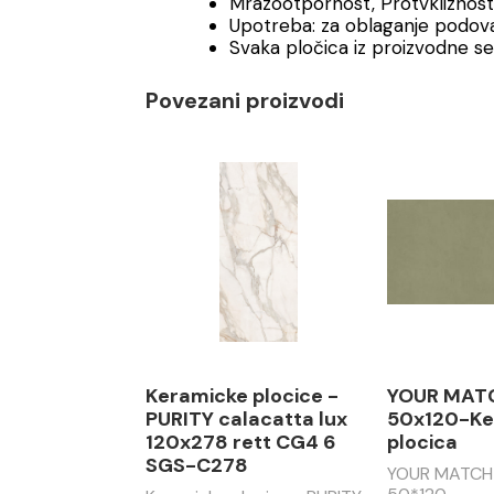
Mrazootpornost, Protvkliznost 
Upotreba: za oblaganje podova
Svaka pločica iz proizvodne s
Povezani proizvodi
Keramicke plocice -
YOUR MATC
PURITY calacatta lux
50x120-Ke
120x278 rett CG4 6
plocica
SGS-C278
YOUR MATCH 