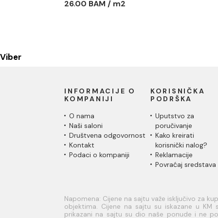
26.00 BAM / m2
Viber
INFORMACIJE O
KORISNIČKA
KOMPANIJI
PODRŠKA
O nama
Uputstvo za
Naši saloni
poručivanje
Društvena odgovornost
Kako kreirati
Kontakt
korisnički nalog?
Podaci o kompaniji
Reklamacije
Povraćaj sredstava
Napomena: Cijene na sajtu važe isključivo za k
objektima. Cijene na sajtu su iskazane u KM s
prikazani na sajtu su dio naše ponude i ne pod