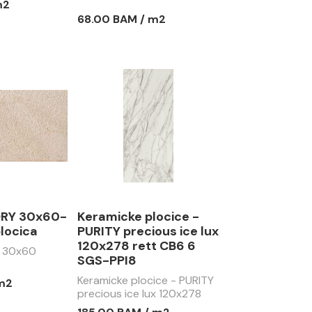
m2
68.00 BAM / m2
ORY 30x60-
Keramicke plocice -
locica
PURITY precious ice lux
120x278 rett CB6 6
Y 30x60
SGS-PPI8
Keramicke plocice - PURITY
 m2
precious ice lux 120x278
rett CB6 6 SGS-PPI8