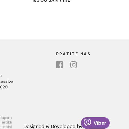
185.00 BAM / m2
PRATITE NAS
a
asa.ba
 620
odajnim
rtikli
Viber
Designed & Developed by
, opisi