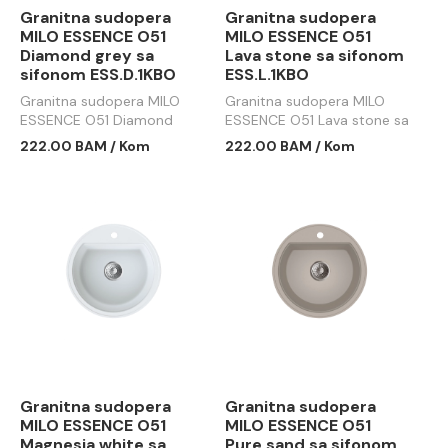
Granitna sudopera
Granitna sudopera
MILO ESSENCE O51
MILO ESSENCE O51
Diamond grey sa
Lava stone sa sifonom
sifonom ESS.D.1KBO
ESS.L.1KBO
Granitna sudopera MILO
Granitna sudopera MILO
ESSENCE O51 Diamond
ESSENCE O51 Lava stone sa
grey sa sifonom ESS.D.1KBO
sifonom ESS.L.1KBO
222.00 BAM / Kom
222.00 BAM / Kom
Granitna sudopera
Granitna sudopera
MILO ESSENCE O51
MILO ESSENCE O51
Magnesia white sa
Pure sand sa sifonom