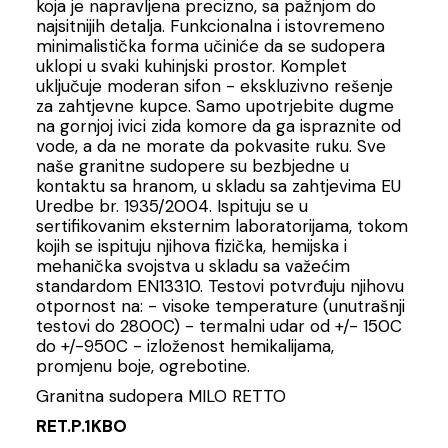
koja je napravljena precizno, sa pažnjom do
najsitnijih detalja. Funkcionalna i istovremeno
minimalistička forma učiniće da se sudopera
uklopi u svaki kuhinjski prostor. Komplet
uključuje moderan sifon - ekskluzivno rešenje
za zahtjevne kupce. Samo upotrjebite dugme
na gornjoj ivici zida komore da ga ispraznite od
vode, a da ne morate da pokvasite ruku. Sve
naše granitne sudopere su bezbjedne u
kontaktu sa hranom, u skladu sa zahtjevima EU
Uredbe br. 1935/2004. Ispituju se u
sertifikovanim eksternim laboratorijama, tokom
kojih se ispituju njihova fizička, hemijska i
mehanička svojstva u skladu sa važećim
standardom EN13310. Testovi potvrđuju njihovu
otpornost na: - visoke temperature (unutrašnji
testovi do 2800C) - termalni udar od +/- 150C
do +/-950C - izloženost hemikalijama,
promjenu boje, ogrebotine.
Granitna sudopera MILO RETTO
RET.P.1KBO