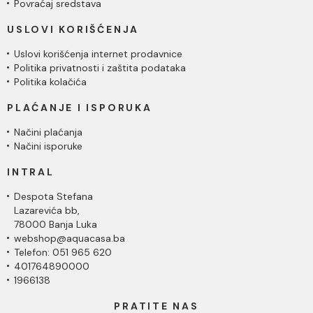
Povraćaj sredstava
USLOVI KORIŠĆENJA
Uslovi korišćenja internet prodavnice
Politika privatnosti i zaštita podataka
Politika kolačića
PLAĆANJE I ISPORUKA
Načini plaćanja
Načini isporuke
INTRAL
Despota Stefana
Lazarevića bb,
78000 Banja Luka
webshop@aquacasa.ba
Telefon: 051 965 620
401764890000
1966138
PRATITE NAS