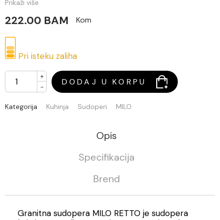
Prikaži više
222.00 BAM
Kom
Pri isteku zaliha
+
DODAJ U KORPU
-
Kategorija
Kuhinja
Sudoperi
MILO
Opis
Specifikacija
Brend
Granitna sudopera MILO RETTO je sudopera