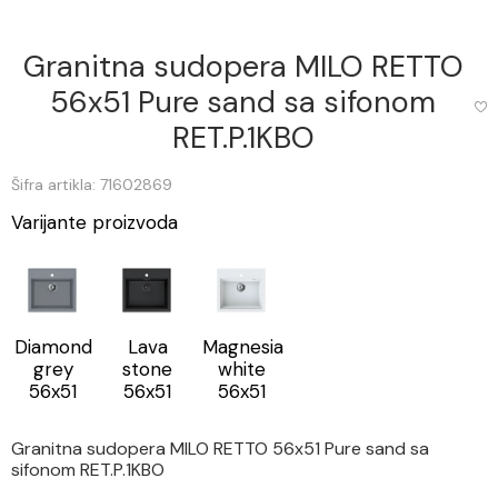
Granitna sudopera MILO RETTO
56x51 Pure sand sa sifonom
RET.P.1KBO
Šifra artikla: 71602869
Varijante proizvoda
Diamond
Lava
Magnesia
grey
stone
white
56x51
56x51
56x51
Granitna sudopera MILO RETTO 56x51 Pure sand sa
sifonom RET.P.1KBO