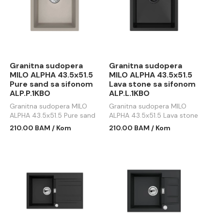
Granitna sudopera
Granitna sudopera
MILO ALPHA 43.5x51.5
MILO ALPHA 43.5x51.5
Pure sand sa sifonom
Lava stone sa sifonom
ALP.P.1KBO
ALP.L.1KBO
Granitna sudopera MILO
Granitna sudopera MILO
ALPHA 43.5x51.5 Pure sand
ALPHA 43.5x51.5 Lava stone
sa sifonom ALP.P.1KBO
sa sifonom ALP.L.1KBO
210.00 BAM / Kom
210.00 BAM / Kom