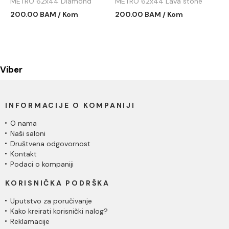
METRO 62x44 Diamond
METRO 62x44 Lava stone
grey sa sifonom
sa sifonom MET.L.1KDO
200.00 BAM / Kom
200.00 BAM / Kom
MET.D.1KDO
Viber
INFORMACIJE O KOMPANIJI
O nama
Naši saloni
Društvena odgovornost
Kontakt
Podaci o kompaniji
KORISNIČKA PODRŠKA
Uputstvo za poručivanje
Kako kreirati korisnički nalog?
Reklamacije