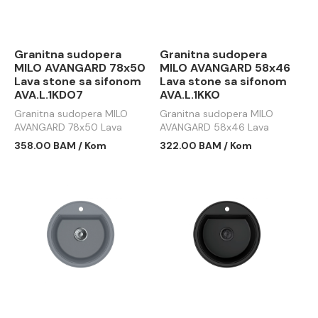
Granitna sudopera
Granitna sudopera
MILO AVANGARD 78x50
MILO AVANGARD 58x46
Lava stone sa sifonom
Lava stone sa sifonom
AVA.L.1KDO7
AVA.L.1KKO
Granitna sudopera MILO
Granitna sudopera MILO
AVANGARD 78x50 Lava
AVANGARD 58x46 Lava
stone sa sifonom
stone sa sifonom
358.00 BAM / Kom
322.00 BAM / Kom
AVA.L.1KDO7
AVA.L.1KDO