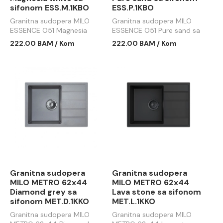
sifonom ESS.M.1KBO
ESS.P.1KBO
Granitna sudopera MILO
Granitna sudopera MILO
ESSENCE O51 Magnesia
ESSENCE O51 Pure sand sa
white sa sifonom
sifonom ESS.P.1KBO
222.00 BAM / Kom
222.00 BAM / Kom
ESS.M.1KBO
Granitna sudopera
Granitna sudopera
MILO METRO 62x44
MILO METRO 62x44
Diamond grey sa
Lava stone sa sifonom
sifonom MET.D.1KKO
MET.L.1KKO
Granitna sudopera MILO
Granitna sudopera MILO