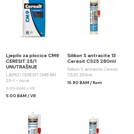
Ljepilo za plocice CM9
Silikon S antracite 13
CERESIT 25/1
Ceresit CS25 280ml
UNUTRAŠNJE
Silikon S antracite Ceresit
LJEPILO CERESIT CM9 BIH
CS25 280ml
25-1 - nova
15.80 BAM / Kom
9.95 BAM / VR
5.00 BAM / VR