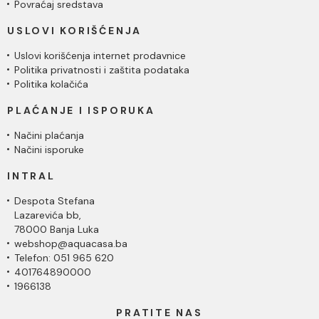
Povraćaj sredstava
USLOVI KORIŠĆENJA
Uslovi korišćenja internet prodavnice
Politika privatnosti i zaštita podataka
Politika kolačića
PLAĆANJE I ISPORUKA
Načini plaćanja
Načini isporuke
INTRAL
Despota Stefana
Lazarevića bb,
78000 Banja Luka
webshop@aquacasa.ba
Telefon: 051 965 620
401764890000
1966138
PRATITE NAS