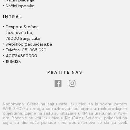
Načini plaćanja
Načini isporuke
INTRAL
Despota Stefana
Lazarevića bb,
78000 Banja Luka
webshop@aquacasa.ba
Telefon: 051 965 620
401764890000
1966138
PRATITE NAS
Napomena: Cijene na sajtu važe isključivo za kupovinu putem
WEB SHOP-a i mogu se razlikovati od cijena u maloprodajnim
objektima. Cijene na sajtu su iskazane u KM sa uračunatim PDV-
om. Plaćanje se vrši isključivo u KM (BAM). Svi artikli prikazani na
sajtu su dio naše ponude i ne podrazumeva se da su uvek
dostupni na lageru. Slike, tehnički crteži, opisi proizvoda i cijene