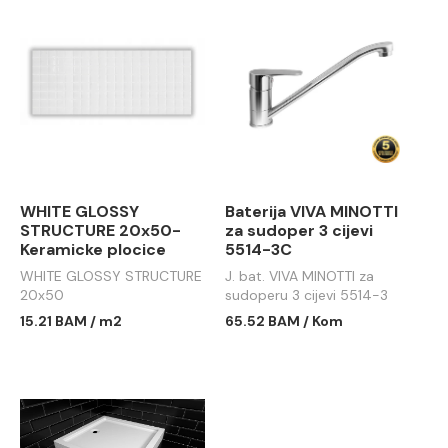
WHITE GLOSSY
Baterija VIVA MINOTTI
STRUCTURE 20x50-
za sudoper 3 cijevi
Keramicke plocice
5514-3C
WHITE GLOSSY STRUCTURE
J. bat. VIVA MINOTTI za
20x50
sudoperu 3 cijevi 5514-3
15.21 BAM / m2
65.52 BAM / Kom