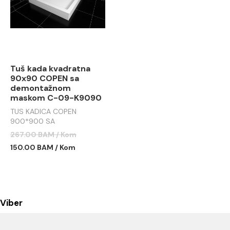
Tuš kada kvadratna
90x90 COPEN sa
demontažnom
maskom C-09-K9090
TUS KADICA COPEN
900*900 SA
DEMONTAŽNOM MASKOM
267.00 BAM / Kom
C-09-K9090
150.00 BAM / Kom
Viber