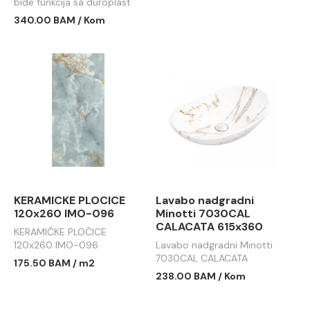
bide funkcija sa duroplast
soft close wc daskom
340.00 BAM / Kom
MBF002
KERAMICKE PLOCICE
Lavabo nadgradni
120x260 IMO-096
Minotti 7030CAL
CALACATA 615x360
KERAMIČKE PLOČICE
120x260 IMO-096
Lavabo nadgradni Minotti
7030CAL CALACATA
175.50 BAM / m2
615x360
238.00 BAM / Kom