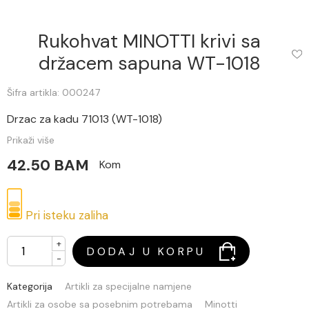
Rukohvat MINOTTI krivi sa
držacem sapuna WT-1018
Šifra artikla: 000247
Drzac za kadu 71013 (WT-1018)
Prikaži više
42.50 BAM
Kom
Pri isteku zaliha
+
DODAJ U KORPU
-
Kategorija
Artikli za specijalne namjene
Artikli za osobe sa posebnim potrebama
Minotti