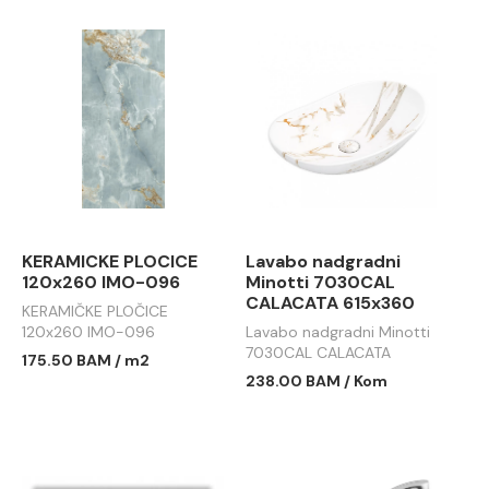
KERAMICKE PLOCICE
Lavabo nadgradni
120x260 IMO-096
Minotti 7030CAL
CALACATA 615x360
KERAMIČKE PLOČICE
120x260 IMO-096
Lavabo nadgradni Minotti
7030CAL CALACATA
175.50 BAM / m2
615x360
238.00 BAM / Kom