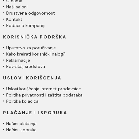
O nama
Naši saloni
Društvena odgovornost
Kontakt
Podaci o kompaniji
KORISNIČKA PODRŠKA
Uputstvo za poručivanje
Kako kreirati korisnički nalog?
Reklamacije
Povraćaj sredstava
USLOVI KORIŠĆENJA
Uslovi korišćenja internet prodavnice
Politika privatnosti i zaštita podataka
Politika kolačića
PLAĆANJE I ISPORUKA
Načini plaćanja
Načini isporuke