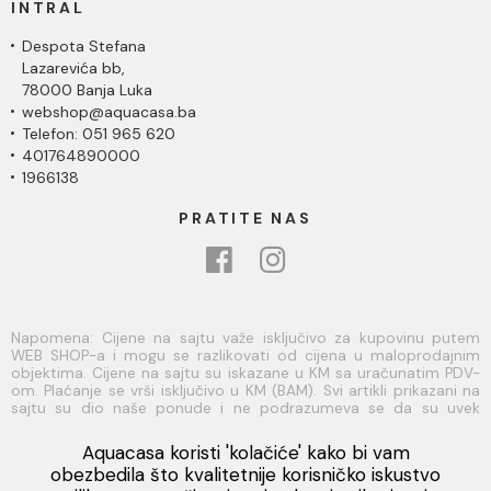
INTRAL
Despota Stefana
Lazarevića bb,
78000 Banja Luka
webshop@aquacasa.ba
Telefon: 051 965 620
401764890000
1966138
PRATITE NAS
Napomena: Cijene na sajtu važe isključivo za kupovinu putem
WEB SHOP-a i mogu se razlikovati od cijena u maloprodajnim
objektima. Cijene na sajtu su iskazane u KM sa uračunatim PDV-
om. Plaćanje se vrši isključivo u KM (BAM). Svi artikli prikazani na
sajtu su dio naše ponude i ne podrazumeva se da su uvek
dostupni na lageru. Slike, tehnički crteži, opisi proizvoda i cijene
su postavljeni tako da što je bolje moguće predstave svaki
Aquacasa koristi 'kolačiće' kako bi vam
proizvod ali ne možemo garantovati da su sve informacije
Viber
obezbedila što kvalitetnije korisničko iskustvo
kompletne i bez grešaka. Sve informacije u vezi raspoloživosti