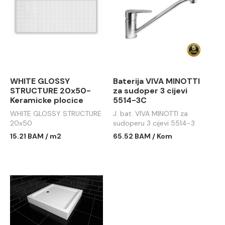
WHITE GLOSSY
Baterija VIVA MINOTTI
STRUCTURE 20x50-
za sudoper 3 cijevi
Keramicke plocice
5514-3C
WHITE GLOSSY STRUCTURE
J. bat. VIVA MINOTTI za
20x50
sudoperu 3 cijevi 5514-3
15.21 BAM / m2
65.52 BAM / Kom