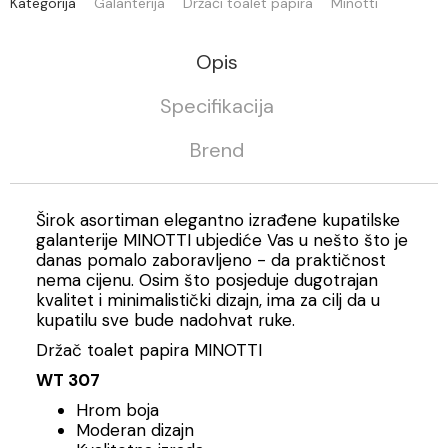
Kategorija
Galanterija
Držači toalet papira
Minotti
Opis
Specifikacija
Brend
Širok asortiman elegantno izrađene kupatilske
galanterije MINOTTI ubjediće Vas u nešto što je
danas pomalo zaboravljeno - da praktičnost
nema cijenu. Osim što posjeduje dugotrajan
kvalitet i minimalistički dizajn, ima za cilj da u
kupatilu sve bude nadohvat ruke.
Držač toalet papira MINOTTI
WT 307
Hrom boja
Moderan dizajn