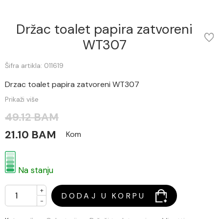
Držac toalet papira zatvoreni
WT307
Šifra artikla: 011619
Drzac toalet papira zatvoreni WT307
Prikaži više
49.12 BAM
21.10 BAM
Kom
Na stanju
+
DODAJ U KORPU
-