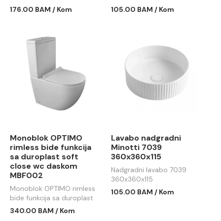
176.00 BAM / Kom
105.00 BAM / Kom
Monoblok OPTIMO
Lavabo nadgradni
rimless bide funkcija
Minotti 7039
sa duroplast soft
360x360x115
close wc daskom
Nadgradni lavabo 7039
MBF002
360x360x115
Monoblok OPTIMO rimless
105.00 BAM / Kom
bide funkcija sa duroplast
soft close wc daskom
340.00 BAM / Kom
MBF002