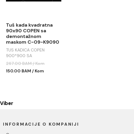
Tuš kada kvadratna
90x90 COPEN sa
demontažnom
maskom C-09-K9090
TUS KADICA COPEN
900*900 SA
DEMONTAŽNOM MASKOM
267.00 BAM / Kom
C-09-K9090
150.00 BAM / Kom
Viber
INFORMACIJE O KOMPANIJI