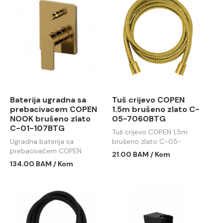
Baterija ugradna sa
Tuš crijevo COPEN
prebacivacem COPEN
1.5m brušeno zlato C-
NOOK brušeno zlato
05-7060BTG
C-01-107BTG
Tuš crijevo COPEN 1,5m
Ugradna baterija sa
brušeno zlato C-05-
prebacivačem COPEN
7060BTG
21.00 BAM / Kom
NOOK brušeno zlato C-01-
134.00 BAM / Kom
107BTG