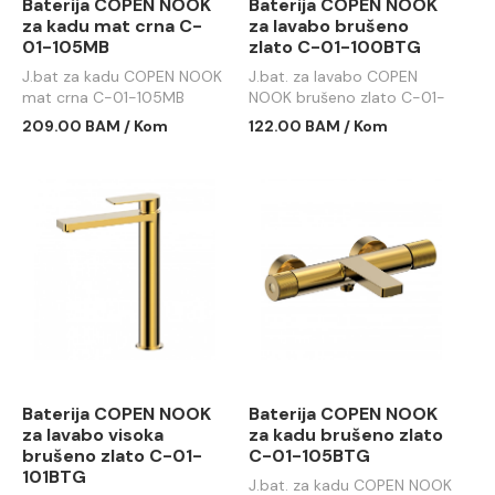
Baterija COPEN NOOK
Baterija COPEN NOOK
za kadu mat crna C-
za lavabo brušeno
01-105MB
zlato C-01-100BTG
J.bat za kadu COPEN NOOK
J.bat. za lavabo COPEN
mat crna C-01-105MB
NOOK brušeno zlato C-01-
100BTG
209.00 BAM / Kom
122.00 BAM / Kom
Baterija COPEN NOOK
Baterija COPEN NOOK
za lavabo visoka
za kadu brušeno zlato
brušeno zlato C-01-
C-01-105BTG
101BTG
J.bat. za kadu COPEN NOOK