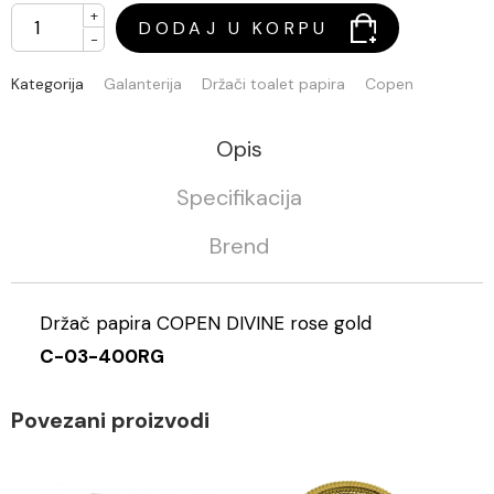
+
DODAJ U KORPU
-
Kategorija
Galanterija
Držači toalet papira
Copen
Opis
Specifikacija
Brend
Držač papira COPEN DIVINE rose gold
C-03-400RG
Povezani proizvodi