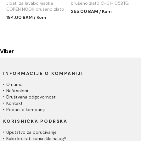
J.bat. za lavabo visoka
brušeno zlato C-01-105BTG
COPEN NOOK brušeno zlato
255.00 BAM / Kom
C-01-101BTG
194.00 BAM / Kom
Viber
INFORMACIJE O KOMPANIJI
O nama
Naši saloni
Društvena odgovornost
Kontakt
Podaci o kompaniji
KORISNIČKA PODRŠKA
Uputstvo za poručivanje
Kako kreirati korisnički nalog?