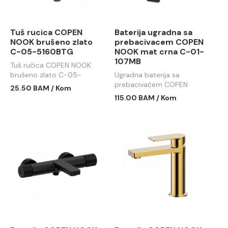
Tuš rucica COPEN
Baterija ugradna sa
NOOK brušeno zlato
prebacivacem COPEN
C-05-5160BTG
NOOK mat crna C-01-
107MB
Tuš ručica COPEN NOOK
brušeno zlato C-05-
Ugradna baterija sa
5160BTG
prebacivačem COPEN
25.50 BAM / Kom
NOOK mat crna C-01-
115.00 BAM / Kom
107MB