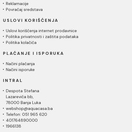
Reklamacije
Povraćaj sredstava
USLOVI KORIŠĆENJA
Uslovi korišćenja internet prodavnice
Politika privatnosti i zaštita podataka
Politika kolačića
PLAĆANJE I ISPORUKA
Načini plaćanja
Načini isporuke
INTRAL
Despota Stefana
Lazarevića bb,
78000 Banja Luka
webshop@aquacasa.ba
Telefon: 051 965 620
401764890000
1966138