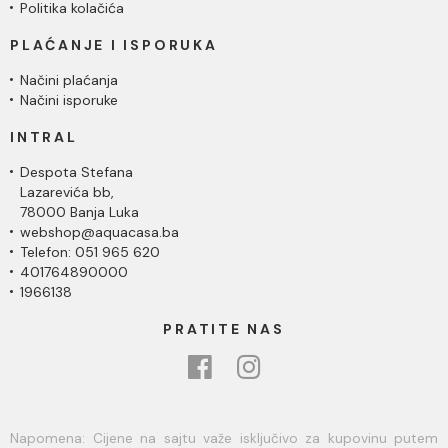
Politika kolačića
PLAĆANJE I ISPORUKA
Načini plaćanja
Načini isporuke
INTRAL
Despota Stefana
Lazarevića bb,
78000 Banja Luka
webshop@aquacasa.ba
Telefon: 051 965 620
401764890000
1966138
PRATITE NAS
Napomena: Cijene na sajtu važe isključivo za kupovinu putem