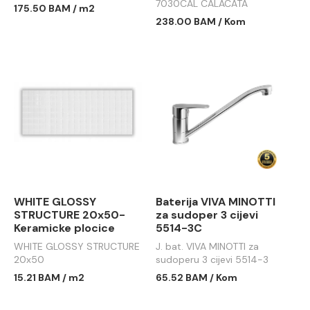
7030CAL CALACATA
175.50 BAM / m2
615x360
238.00 BAM / Kom
WHITE GLOSSY
Baterija VIVA MINOTTI
STRUCTURE 20x50-
za sudoper 3 cijevi
Keramicke plocice
5514-3C
WHITE GLOSSY STRUCTURE
J. bat. VIVA MINOTTI za
20x50
sudoperu 3 cijevi 5514-3
15.21 BAM / m2
65.52 BAM / Kom