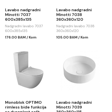
Lavabo nadgradni
Lavabo nadgradni
Minotti 7037
Minotti 7038
600x385x135
360x360x120
Nadgradni lavabo 7037
Nadgradni lavabo 7038
600x385x135
360x360x120
176.00 BAM / Kom
105.00 BAM / Kom
Monoblok OPTIMO
Lavabo nadgradni
rimless bide funkcija
Minotti 7039
sa duroplast soft
360x360x115