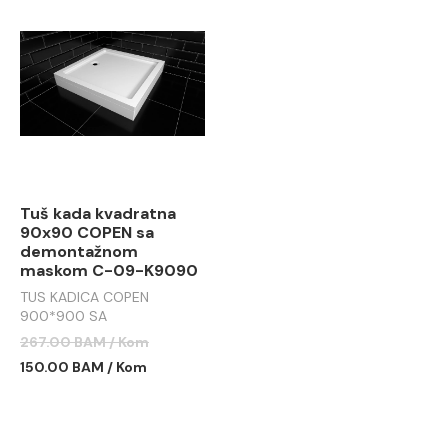
Tuš kada kvadratna
90x90 COPEN sa
demontažnom
maskom C-09-K9090
TUS KADICA COPEN
900*900 SA
DEMONTAŽNOM MASKOM
267.00 BAM / Kom
C-09-K9090
150.00 BAM / Kom