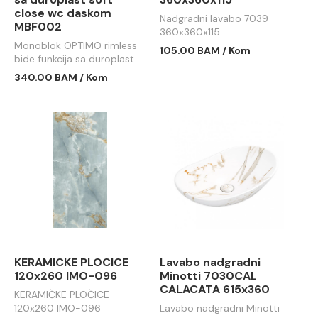
close wc daskom
Nadgradni lavabo 7039
MBF002
360x360x115
Monoblok OPTIMO rimless
105.00 BAM / Kom
bide funkcija sa duroplast
soft close wc daskom
340.00 BAM / Kom
MBF002
KERAMICKE PLOCICE
Lavabo nadgradni
120x260 IMO-096
Minotti 7030CAL
CALACATA 615x360
KERAMIČKE PLOČICE
120x260 IMO-096
Lavabo nadgradni Minotti