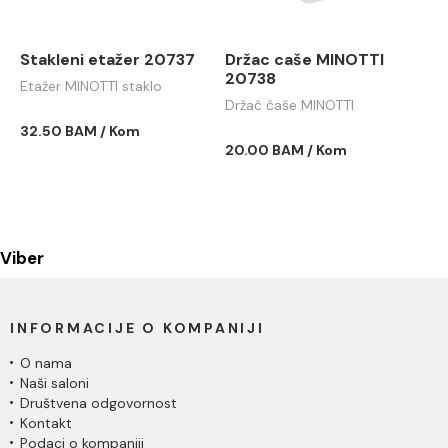
Stakleni etažer 20737
Držac caše MINOTTI
20738
Etažer MINOTTI staklo
Držač čaše MINOTTI
32.50 BAM / Kom
20.00 BAM / Kom
Viber
INFORMACIJE O KOMPANIJI
O nama
Naši saloni
Društvena odgovornost
Kontakt
Podaci o kompaniji