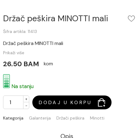
Držač peškira MINOTTI mali
Šifra artikla: 11413
Držač peškira MINOTTI mali
Prikaži više
26.50 BAM
kom
Na stanju
+
DODAJ U KORPU
-
Kategorija
Galanterija
Držači peškira
Minotti
Opis