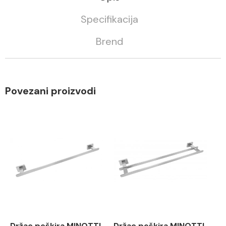
Specifikacija
Brend
Povezani proizvodi
Držac peškira MINOTTI
Držac peškira MINOTTI