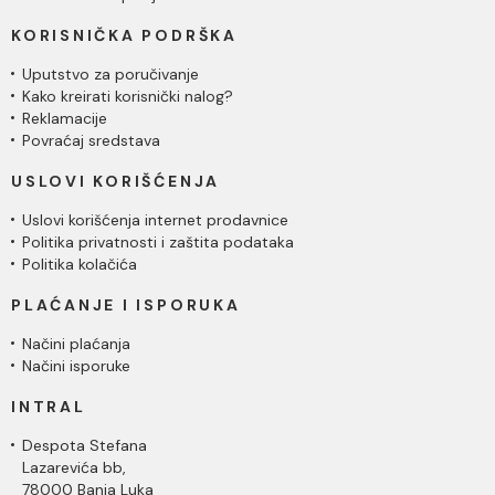
KORISNIČKA PODRŠKA
Uputstvo za poručivanje
Kako kreirati korisnički nalog?
Reklamacije
Povraćaj sredstava
USLOVI KORIŠĆENJA
Uslovi korišćenja internet prodavnice
Politika privatnosti i zaštita podataka
Politika kolačića
PLAĆANJE I ISPORUKA
Načini plaćanja
Načini isporuke
INTRAL
Despota Stefana
Lazarevića bb,
78000 Banja Luka