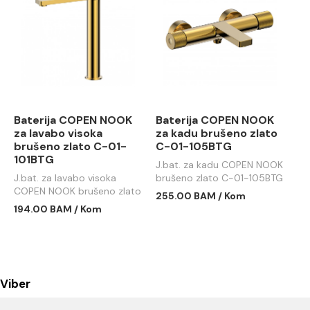
Baterija COPEN NOOK
Baterija COPEN NOOK
za lavabo visoka
za kadu brušeno zlato
brušeno zlato C-01-
C-01-105BTG
101BTG
J.bat. za kadu COPEN NOOK
J.bat. za lavabo visoka
brušeno zlato C-01-105BTG
COPEN NOOK brušeno zlato
255.00 BAM / Kom
C-01-101BTG
194.00 BAM / Kom
Viber