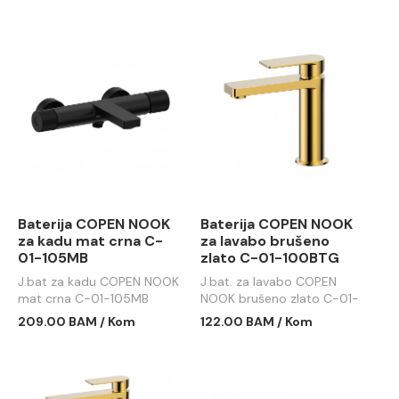
107MB
Baterija COPEN NOOK
Baterija COPEN NOOK
za kadu mat crna C-
za lavabo brušeno
01-105MB
zlato C-01-100BTG
J.bat za kadu COPEN NOOK
J.bat. za lavabo COPEN
mat crna C-01-105MB
NOOK brušeno zlato C-01-
100BTG
209.00 BAM / Kom
122.00 BAM / Kom