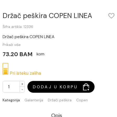
Držač peškira COPEN LINEA
Šifra artikla: 12336
Držač peškira COPEN LINEA
Prikaži više
73.20 BAM
kom
Pri isteku zaliha
+
DODAJ U KORPU
-
Kategorija
Galanterija
Držači peškira
Copen
Opis