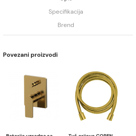
Specifikacija
Brend
Povezani proizvodi
Baterija ugradna sa
Tuš crijevo COPEN