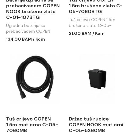
prebacivacem COPEN
1.5m brušeno zlato C-
NOOK brušeno zlato
05-7060BTG
C-01-107BTG
Tuš crijevo COPEN 1,5m
Ugradna baterija sa
brušeno zlato C-05-
prebacivačem COPEN
7060BTG
21.00 BAM / Kom
NOOK brušeno zlato C-01-
134.00 BAM / Kom
107BTG
Tuš crijevo COPEN
Držac tuš rucice
1.5m mat crno C-05-
COPEN NOOK mat crni
7060MB
C-05-5260MB