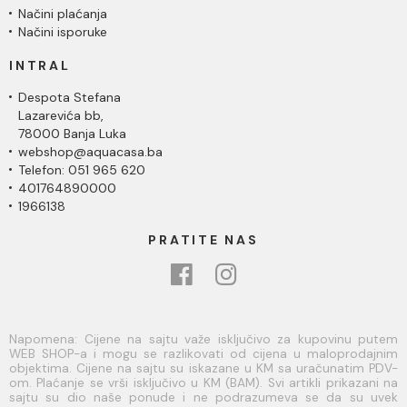
Načini plaćanja
Načini isporuke
INTRAL
Despota Stefana
Lazarevića bb,
78000 Banja Luka
webshop@aquacasa.ba
Telefon: 051 965 620
401764890000
1966138
PRATITE NAS
Napomena: Cijene na sajtu važe isključivo za kupovinu putem
WEB SHOP-a i mogu se razlikovati od cijena u maloprodajnim
objektima. Cijene na sajtu su iskazane u KM sa uračunatim PDV-
om. Plaćanje se vrši isključivo u KM (BAM). Svi artikli prikazani na
sajtu su dio naše ponude i ne podrazumeva se da su uvek