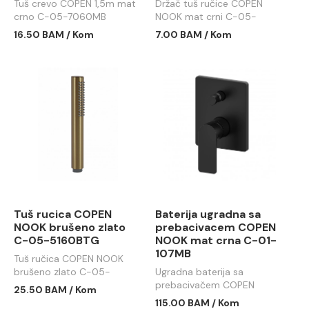
Tuš crevo COPEN 1,5m mat
Držač tuš ručice COPEN
crno C-05-7060MB
NOOK mat crni C-05-
5260MB
16.50 BAM / Kom
7.00 BAM / Kom
Tuš rucica COPEN
Baterija ugradna sa
NOOK brušeno zlato
prebacivacem COPEN
C-05-5160BTG
NOOK mat crna C-01-
107MB
Tuš ručica COPEN NOOK
brušeno zlato C-05-
Ugradna baterija sa
5160BTG
prebacivačem COPEN
25.50 BAM / Kom
NOOK mat crna C-01-
115.00 BAM / Kom