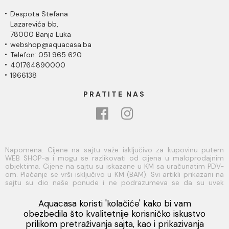
Despota Stefana
Lazarevića bb,
78000 Banja Luka
webshop@aquacasa.ba
Telefon: 051 965 620
401764890000
1966138
PRATITE NAS
Napomena: Cijene na sajtu važe isključivo za kupovinu putem
WEB SHOP-a i mogu se razlikovati od cijena u maloprodajnim
objektima. Cijene na sajtu su iskazane u KM sa uračunatim PDV-
om. Plaćanje se vrši isključivo u KM (BAM). Svi artikli prikazani na
sajtu su dio naše ponude i ne podrazumeva se da su uvek
dostupni na lageru. Slike, tehnički crteži, opisi proizvoda i cijene
su postavljeni tako da što je bolje moguće predstave svaki
Aquacasa koristi 'kolačiće' kako bi vam
proizvod ali ne možemo garantovati da su sve informacije
Viber
obezbedila što kvalitetnije korisničko iskustvo
kompletne i bez grešaka. Sve informacije u vezi raspoloživosti
prilikom pretraživanja sajta, kao i prikazivanja
artikala i njihovih specifikacija možete dobiti na broj telefona