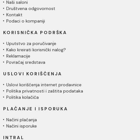
Naši saloni
Društvena odgovornost
Kontakt
Podaci o kompaniji
KORISNIČKA PODRŠKA
Uputstvo za poručivanje
Kako kreirati korisnički nalog?
Reklamacije
Povraćaj sredstava
USLOVI KORIŠĆENJA
Uslovi korišćenja internet prodavnice
Politika privatnosti i zaštita podataka
Politika kolačića
PLAĆANJE I ISPORUKA
Načini plaćanja
Načini isporuke
INTRAL