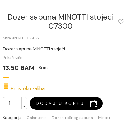
Dozer sapuna MINOTTI stojeci
C7300
Šifra artikla: 012462
Dozer sapuna MINOTTI stojeći
Prikaži više
13.50 BAM
Kom
Pri isteku zaliha
+
DODAJ U KORPU
-
Kategorija
Galanterija
Dozeri tečnog sapuna
Minotti