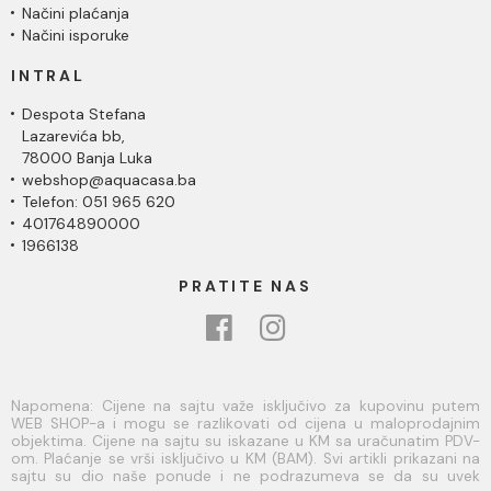
Načini plaćanja
Načini isporuke
INTRAL
Despota Stefana
Lazarevića bb,
78000 Banja Luka
webshop@aquacasa.ba
Telefon: 051 965 620
401764890000
1966138
PRATITE NAS
Napomena: Cijene na sajtu važe isključivo za kupovinu putem
WEB SHOP-a i mogu se razlikovati od cijena u maloprodajnim
objektima. Cijene na sajtu su iskazane u KM sa uračunatim PDV-
om. Plaćanje se vrši isključivo u KM (BAM). Svi artikli prikazani na
sajtu su dio naše ponude i ne podrazumeva se da su uvek