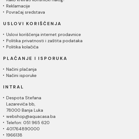
Reklamacije
Povraćaj sredstava
USLOVI KORIŠĆENJA
Uslovi korišćenja internet prodavnice
Politika privatnosti i zaštita podataka
Politika kolačića
PLAĆANJE I ISPORUKA
Načini plaćanja
Načini isporuke
INTRAL
Despota Stefana
Lazarevića bb,
78000 Banja Luka
webshop@aquacasa.ba
Telefon: 051 965 620
401764890000
1966138