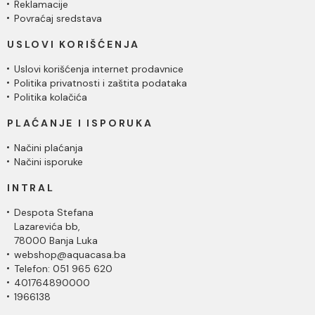
Reklamacije
Povraćaj sredstava
USLOVI KORIŠĆENJA
Uslovi korišćenja internet prodavnice
Politika privatnosti i zaštita podataka
Politika kolačića
PLAĆANJE I ISPORUKA
Načini plaćanja
Načini isporuke
INTRAL
Despota Stefana
Lazarevića bb,
78000 Banja Luka
webshop@aquacasa.ba
Telefon: 051 965 620
401764890000
1966138