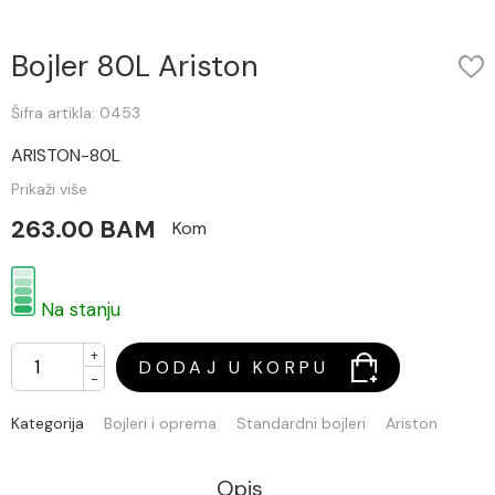
Bojler 80L Ariston
Šifra artikla: 0453
ARISTON-80L
Prikaži više
263.00 BAM
Kom
Na stanju
+
DODAJ U KORPU
-
Kategorija
Bojleri i oprema
Standardni bojleri
Ariston
Opis