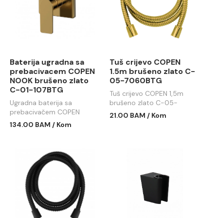
Baterija ugradna sa
Tuš crijevo COPEN
prebacivacem COPEN
1.5m brušeno zlato C-
NOOK brušeno zlato
05-7060BTG
C-01-107BTG
Tuš crijevo COPEN 1,5m
Ugradna baterija sa
brušeno zlato C-05-
prebacivačem COPEN
7060BTG
21.00 BAM / Kom
NOOK brušeno zlato C-01-
134.00 BAM / Kom
107BTG