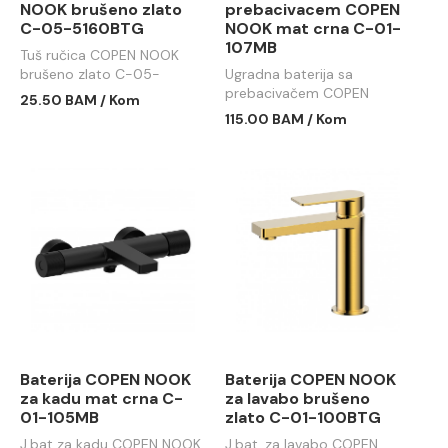
NOOK brušeno zlato
prebacivacem COPEN
C-05-5160BTG
NOOK mat crna C-01-
107MB
Tuš ručica COPEN NOOK
brušeno zlato C-05-
Ugradna baterija sa
5160BTG
prebacivačem COPEN
25.50 BAM / Kom
NOOK mat crna C-01-
115.00 BAM / Kom
107MB
Baterija COPEN NOOK
Baterija COPEN NOOK
za kadu mat crna C-
za lavabo brušeno
01-105MB
zlato C-01-100BTG
J.bat za kadu COPEN NOOK
J.bat. za lavabo COPEN