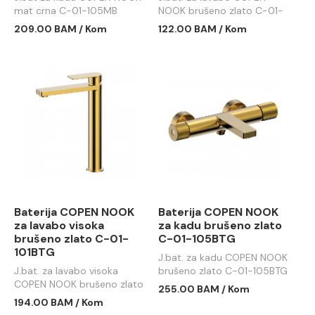
mat crna C-01-105MB
NOOK brušeno zlato C-01-
100BTG
209.00 BAM / Kom
122.00 BAM / Kom
Baterija COPEN NOOK
Baterija COPEN NOOK
za lavabo visoka
za kadu brušeno zlato
brušeno zlato C-01-
C-01-105BTG
101BTG
J.bat. za kadu COPEN NOOK
J.bat. za lavabo visoka
brušeno zlato C-01-105BTG
COPEN NOOK brušeno zlato
255.00 BAM / Kom
C-01-101BTG
194.00 BAM / Kom