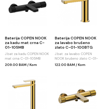
Baterija COPEN NOOK
Baterija COPEN NOOK
za kadu mat crna C-
za lavabo brušeno
01-105MB
zlato C-01-100BTG
J.bat za kadu COPEN NOOK
J.bat. za lavabo COPEN
mat crna C-01-105MB
NOOK brušeno zlato C-01-
100BTG
209.00 BAM / Kom
122.00 BAM / Kom