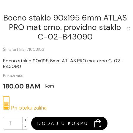
Bocno staklo 90x195 6mm ATLAS
PRO mat crno. providno staklo
C-02-B43090
Šifra artikla: 71603183
Bocno staklo 90x195 6mm ATLAS PRO mat crno C-02-
B43090
Prikaži više
180.00 BAM
Kom
Pri isteku zaliha
+
DODAJ U KORPU
-