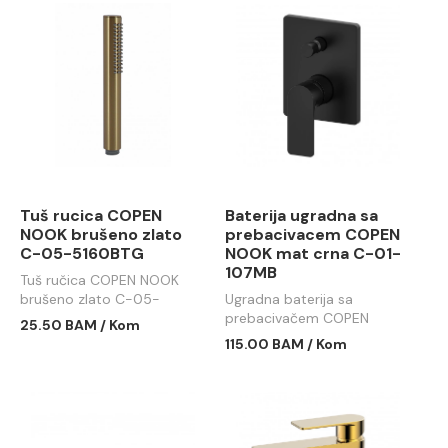
Tuš rucica COPEN
Baterija ugradna sa
NOOK brušeno zlato
prebacivacem COPEN
C-05-5160BTG
NOOK mat crna C-01-
107MB
Tuš ručica COPEN NOOK
brušeno zlato C-05-
Ugradna baterija sa
5160BTG
prebacivačem COPEN
25.50 BAM / Kom
NOOK mat crna C-01-
115.00 BAM / Kom
107MB