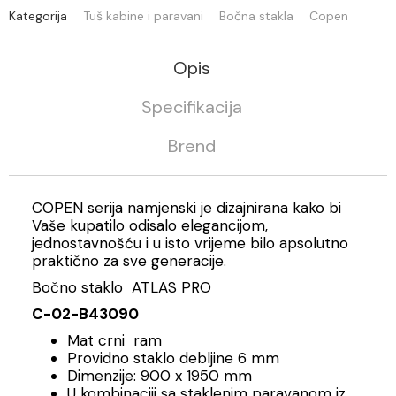
Kategorija
Tuš kabine i paravani
Bočna stakla
Copen
Opis
Specifikacija
Brend
COPEN serija namjenski je dizajnirana kako bi
Vaše kupatilo odisalo elegancijom,
jednostavnošću i u isto vrijeme bilo apsolutno
praktično za sve generacije.
Bočno staklo ATLAS PRO
C-02-B43090
Mat crni ram
Providno staklo debljine 6 mm
Dimenzije: 900 x 1950 mm
U kombinaciji sa staklenim paravanom iz