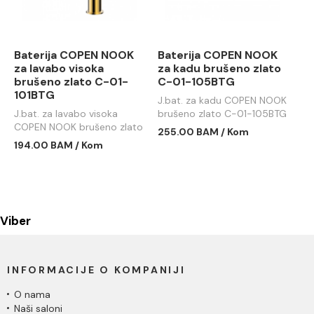
Baterija COPEN NOOK
Baterija COPEN NOOK
za lavabo visoka
za kadu brušeno zlato
brušeno zlato C-01-
C-01-105BTG
101BTG
J.bat. za kadu COPEN NOOK
J.bat. za lavabo visoka
brušeno zlato C-01-105BTG
COPEN NOOK brušeno zlato
255.00 BAM / Kom
C-01-101BTG
194.00 BAM / Kom
Viber
INFORMACIJE O KOMPANIJI
O nama
Naši saloni