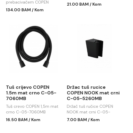
prebacivačem COPEN
7060BTG
21.00 BAM / Kom
NOOK brušeno zlato C-01-
134.00 BAM / Kom
107BTG
Tuš crijevo COPEN
Držac tuš rucice
1.5m mat crno C-05-
COPEN NOOK mat crni
7060MB
C-05-5260MB
Tuš crevo COPEN 1,5m mat
Držač tuš ručice COPEN
crno C-05-7060MB
NOOK mat crni C-05-
5260MB
16.50 BAM / Kom
7.00 BAM / Kom