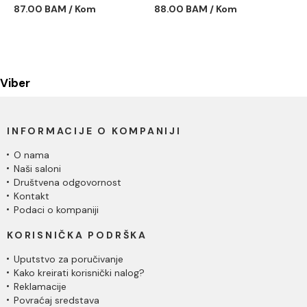
cevi labud 6888
87.00 BAM / Kom
88.00 BAM / Kom
Viber
INFORMACIJE O KOMPANIJI
O nama
Naši saloni
Društvena odgovornost
Kontakt
Podaci o kompaniji
KORISNIČKA PODRŠKA
Uputstvo za poručivanje
Kako kreirati korisnički nalog?
Reklamacije
Povraćaj sredstava