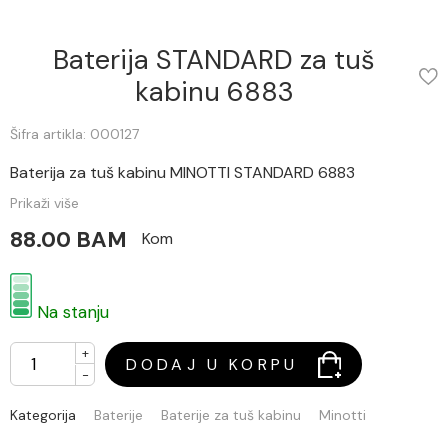
Baterija STANDARD za tuš
kabinu 6883
Šifra artikla: 000127
Baterija za tuš kabinu MINOTTI STANDARD 6883
Prikaži više
88.00 BAM
Kom
Na stanju
+
DODAJ U KORPU
-
Kategorija
Baterije
Baterije za tuš kabinu
Minotti