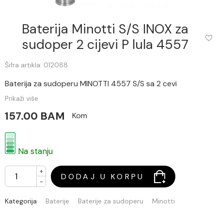
Baterija Minotti S/S INOX za
sudoper 2 cijevi P lula 4557
Šifra artikla: 012088
Baterija za sudoperu MINOTTI 4557 S/S sa 2 cevi
Prikaži više
157.00 BAM
Kom
Na stanju
+
DODAJ U KORPU
-
Kategorija
Baterije
Baterije za sudoperu
Minotti