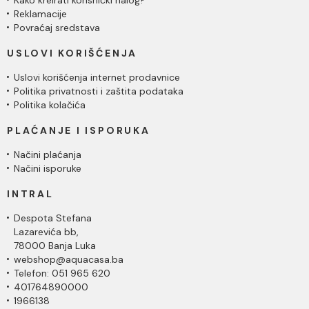
Kako kreirati korisnički nalog?
Reklamacije
Povraćaj sredstava
USLOVI KORIŠĆENJA
Uslovi korišćenja internet prodavnice
Politika privatnosti i zaštita podataka
Politika kolačića
PLAĆANJE I ISPORUKA
Načini plaćanja
Načini isporuke
INTRAL
Despota Stefana
Lazarevića bb,
78000 Banja Luka
webshop@aquacasa.ba
Telefon: 051 965 620
401764890000
1966138