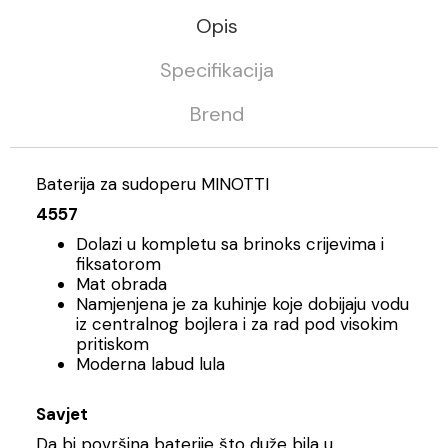
Opis
Specifikacija
Brend
Baterija za sudoperu MINOTTI
4557
Dolazi u kompletu sa brinoks crijevima i
fiksatorom
Mat obrada
Namjenjena je za kuhinje koje dobijaju vodu
iz centralnog bojlera i za rad pod visokim
pritiskom
Moderna labud lula
Savjet
Da bi površina baterije što duže bila u