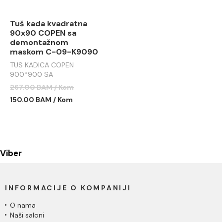
Tuš kada kvadratna
90x90 COPEN sa
demontažnom
maskom C-09-K9090
TUS KADICA COPEN
900*900 SA
DEMONTAŽNOM MASKOM
267.00 BAM / Kom
C-09-K9090
150.00 BAM / Kom
Viber
INFORMACIJE O KOMPANIJI
O nama
Naši saloni