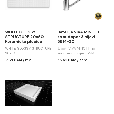
WHITE GLOSSY
Baterija VIVA MINOTTI
STRUCTURE 20x50-
za sudoper 3 cijevi
Keramicke plocice
5514-3C
WHITE GLOSSY STRUCTURE
J. bat. VIVA MINOTTI za
20x50
sudoperu 3 cijevi 5514-3
15.21 BAM / m2
65.52 BAM / Kom