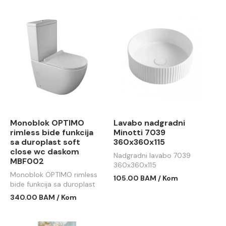
Monoblok OPTIMO
Lavabo nadgradni
rimless bide funkcija
Minotti 7039
sa duroplast soft
360x360x115
close wc daskom
Nadgradni lavabo 7039
MBF002
360x360x115
Monoblok OPTIMO rimless
105.00 BAM / Kom
bide funkcija sa duroplast
soft close wc daskom
340.00 BAM / Kom
MBF002