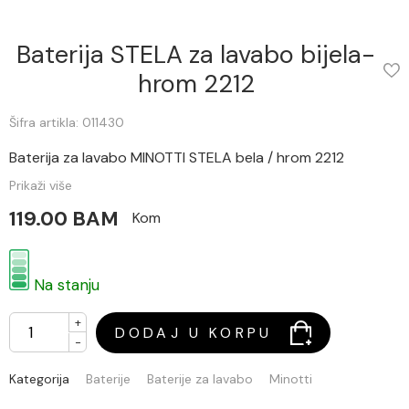
Baterija STELA za lavabo bijela-
hrom 2212
Šifra artikla: 011430
Baterija za lavabo MINOTTI STELA bela / hrom 2212
Prikaži više
119.00 BAM
Kom
Na stanju
+
DODAJ U KORPU
-
Kategorija
Baterije
Baterije za lavabo
Minotti