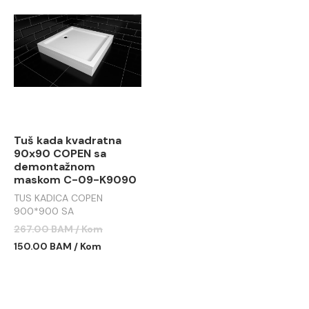
Tuš kada kvadratna
90x90 COPEN sa
demontažnom
maskom C-09-K9090
TUS KADICA COPEN
900*900 SA
DEMONTAŽNOM MASKOM
267.00 BAM / Kom
C-09-K9090
150.00 BAM / Kom