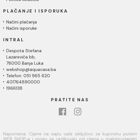
PLAĆANJE I ISPORUKA
Načini plaćanja
Načini isporuke
INTRAL
Despota Stefana
Lazarevića bb,
78000 Banja Luka
webshop@aquacasa.ba
Telefon: 051 965 620
401764890000
1966138
PRATITE NAS
Napomena: Cijene na sajtu važe isključivo za kupovinu putem
WEB SHOP-a i mogu se razlikovati od cijena u maloprodajnim