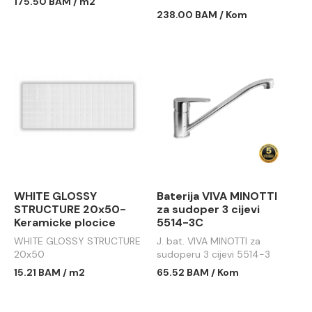
175.50 BAM / m2
615x360
238.00 BAM / Kom
WHITE GLOSSY
Baterija VIVA MINOTTI
STRUCTURE 20x50-
za sudoper 3 cijevi
Keramicke plocice
5514-3C
WHITE GLOSSY STRUCTURE
J. bat. VIVA MINOTTI za
20x50
sudoperu 3 cijevi 5514-3
15.21 BAM / m2
65.52 BAM / Kom