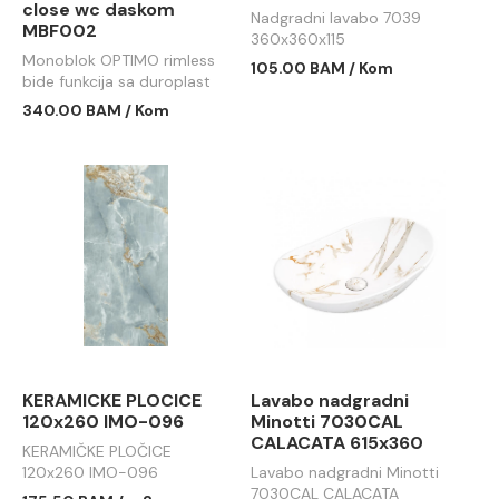
close wc daskom
Nadgradni lavabo 7039
MBF002
360x360x115
Monoblok OPTIMO rimless
105.00 BAM / Kom
bide funkcija sa duroplast
soft close wc daskom
340.00 BAM / Kom
MBF002
KERAMICKE PLOCICE
Lavabo nadgradni
120x260 IMO-096
Minotti 7030CAL
CALACATA 615x360
KERAMIČKE PLOČICE
120x260 IMO-096
Lavabo nadgradni Minotti
7030CAL CALACATA