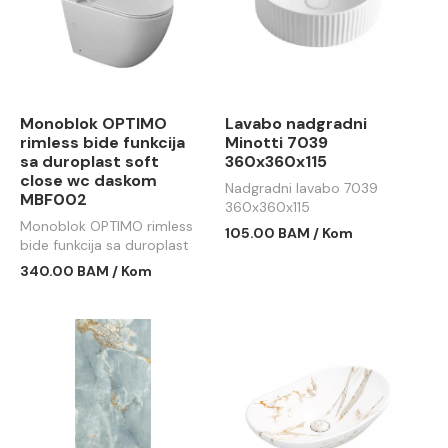
Monoblok OPTIMO
Lavabo nadgradni
rimless bide funkcija
Minotti 7039
sa duroplast soft
360x360x115
close wc daskom
Nadgradni lavabo 7039
MBF002
360x360x115
Monoblok OPTIMO rimless
105.00 BAM / Kom
bide funkcija sa duroplast
soft close wc daskom
340.00 BAM / Kom
MBF002