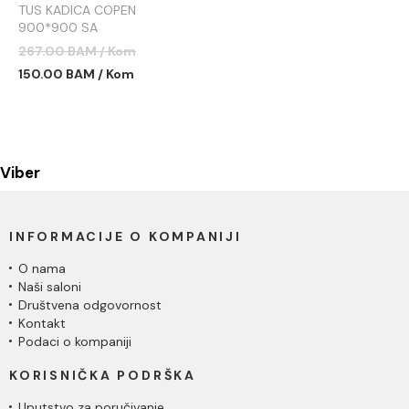
TUS KADICA COPEN
900*900 SA
DEMONTAŽNOM MASKOM
267.00 BAM / Kom
C-09-K9090
150.00 BAM / Kom
Viber
INFORMACIJE O KOMPANIJI
O nama
Naši saloni
Društvena odgovornost
Kontakt
Podaci o kompaniji
KORISNIČKA PODRŠKA
Uputstvo za poručivanje