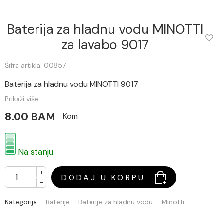
Baterija za hladnu vodu MINOTTI
za lavabo 9017
Šifra artikla: 00857
Baterija za hladnu vodu MINOTTI 9017
Prikaži više
8.00 BAM
Kom
Na stanju
+
DODAJ U KORPU
-
Kategorija
Baterije
Baterije za hladnu vodu
Minotti