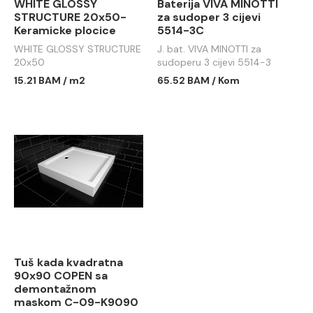
WHITE GLOSSY
Baterija VIVA MINOTTI
STRUCTURE 20x50-
za sudoper 3 cijevi
Keramicke plocice
5514-3C
WHITE GLOSSY STRUCTURE
J. bat. VIVA MINOTTI za
20x50
sudoperu 3 cijevi 5514-3
15.21 BAM / m2
65.52 BAM / Kom
Tuš kada kvadratna
90x90 COPEN sa
demontažnom
maskom C-09-K9090