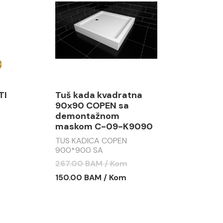
TI
Tuš kada kvadratna
90x90 COPEN sa
demontažnom
maskom C-09-K9090
TUS KADICA COPEN
900*900 SA
DEMONTAŽNOM MASKOM
267.00 BAM / Kom
C-09-K9090
150.00 BAM / Kom