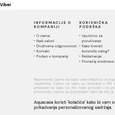
Viber
INFORMACIJE O
KORISNIČKA
KOMPANIJI
PODRŠKA
O nama
Uputstvo za
Naši saloni
poručivanje
Društvena odgovornost
Kako kreirati
Kontakt
korisnički nalog?
Podaci o kompaniji
Reklamacije
Povraćaj sredstava
Napomena: Cijene na sajtu važe isključivo za k
objektima. Cijene na sajtu su iskazane u KM s
prikazani na sajtu su dio naše ponude i ne pod
proizvoda i cijene su postavljeni tako da što 
sve informacije kompletne i bez grešaka. Sve info
na broj telefona 051/965-620 kao i na mejl a
Aquacasa koristi 'kolačiće' kako bi vam ob
prikazivanja personalizovanog sadržaja.