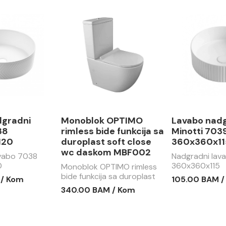
dgradni
Monoblok OPTIMO
Lavabo nad
38
rimless bide funkcija sa
Minotti 703
120
duroplast soft close
360x360x11
wc daskom MBF002
avabo 7038
Nadgradni lav
0
360x360x115
Monoblok OPTIMO rimless
bide funkcija sa duroplast
 / Kom
105.00 BAM 
soft close wc daskom
340.00 BAM / Kom
MBF002