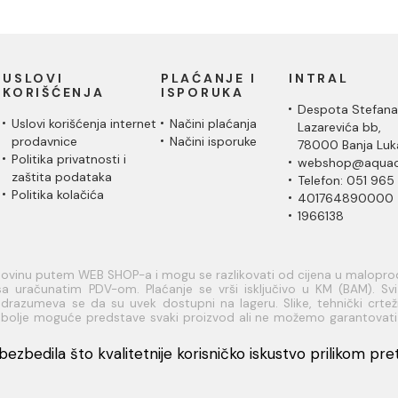
USLOVI
PLAĆANJE I
INTRAL
KORIŠĆENJA
ISPORUKA
Despota Stefana
Uslovi korišćenja internet
Načini plaćanja
Lazarevića bb,
prodavnice
Načini isporuke
78000 Banja Luk
Politika privatnosti i
webshop@aquac
zaštita podataka
Telefon: 051 965
Politika kolačića
401764890000
1966138
upovinu putem WEB SHOP-a i mogu se razlikovati od cijena u malopr
a uračunatim PDV-om. Plaćanje se vrši isključivo u KM (BAM). Svi a
razumeva se da su uvek dostupni na lageru. Slike, tehnički crteži
je bolje moguće predstave svaki proizvod ali ne možemo garantovat
rmacije u vezi raspoloživosti artikala i njihovih specifikacija možete
dresu: webshop@aquacasa.ba
ezbedila što kvalitetnije korisničko iskustvo prilikom pretr