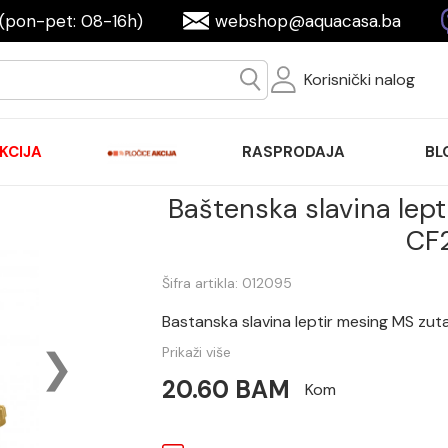
(pon-pet: 08-16h)
webshop@aquacasa.ba
Korisnički nalog
KCIJA
RASPRODAJA
BL
Baštenska slavina lept
CF
Šifra artikla: 012095
Bastanska slavina leptir mesing MS zut
Prikaži više
20.60 BAM
Kom