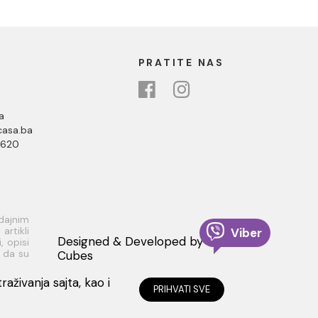
PRATITE NAS
a
asa.ba
 620
odajnim
rtikli
Viber
Designed & Developed by
, opisi
i da su
Cubes
 dobiti
aživanja sajta, kao i
PRIHVATI SVE