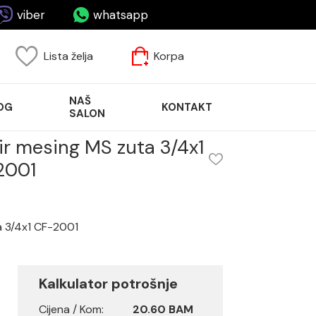
viber
whatsapp
Lista želja
Korpa
NAŠ
OG
KONTAKT
SALON
ir mesing MS zuta 3/4x1
2001
a 3/4x1 CF-2001
Kalkulator potrošnje
Cijena / Kom:
20.60 BAM