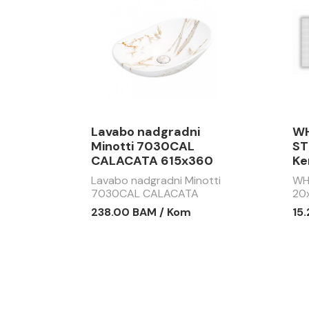
Lavabo nadgradni
WH
Minotti 7030CAL
ST
CALACATA 615x360
Ke
Lavabo nadgradni Minotti
WH
7030CAL CALACATA
20
615x360
238.00 BAM / Kom
15