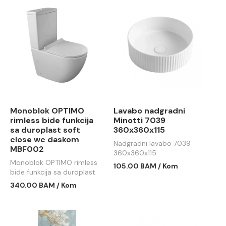
Monoblok OPTIMO
Lavabo nadgradni
rimless bide funkcija
Minotti 7039
sa duroplast soft
360x360x115
close wc daskom
Nadgradni lavabo 7039
MBF002
360x360x115
Monoblok OPTIMO rimless
105.00 BAM / Kom
bide funkcija sa duroplast
soft close wc daskom
340.00 BAM / Kom
MBF002