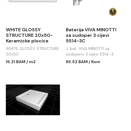
WHITE GLOSSY
Baterija VIVA MINOTTI
STRUCTURE 20x50-
za sudoper 3 cijevi
Keramicke plocice
5514-3C
WHITE GLOSSY STRUCTURE
J. bat. VIVA MINOTTI za
20x50
sudoperu 3 cijevi 5514-3
15.21 BAM / m2
65.52 BAM / Kom