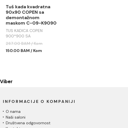
Tuš kada kvadratna
90x90 COPEN sa
demontažnom
maskom C-09-K9090
TUS KADICA COPEN
900*900 SA
DEMONTAŽNOM MASKOM
267.00 BAM / Kom
C-09-K9090
150.00 BAM / Kom
Viber
INFORMACIJE O KOMPANIJI
O nama
Naši saloni
Društvena odgovornost