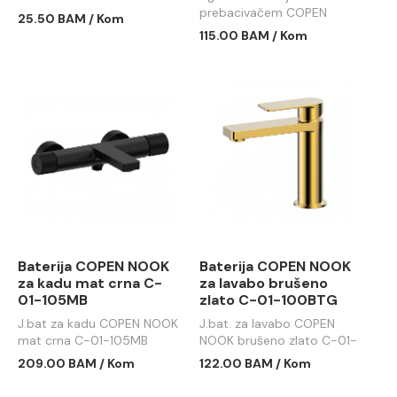
5160BTG
prebacivačem COPEN
25.50 BAM / Kom
NOOK mat crna C-01-
115.00 BAM / Kom
107MB
Baterija COPEN NOOK
Baterija COPEN NOOK
za kadu mat crna C-
za lavabo brušeno
01-105MB
zlato C-01-100BTG
J.bat za kadu COPEN NOOK
J.bat. za lavabo COPEN
mat crna C-01-105MB
NOOK brušeno zlato C-01-
100BTG
209.00 BAM / Kom
122.00 BAM / Kom