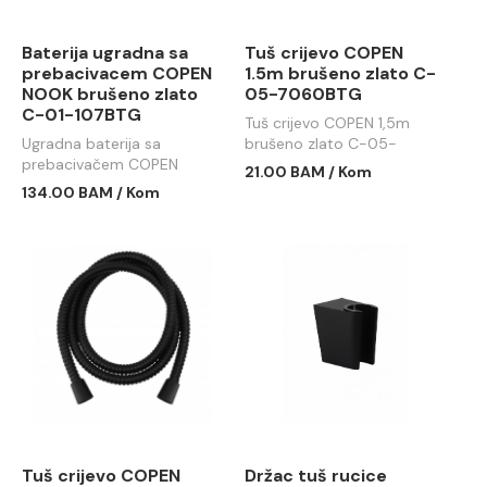
Baterija ugradna sa
Tuš crijevo COPEN
prebacivacem COPEN
1.5m brušeno zlato C-
NOOK brušeno zlato
05-7060BTG
C-01-107BTG
Tuš crijevo COPEN 1,5m
Ugradna baterija sa
brušeno zlato C-05-
prebacivačem COPEN
7060BTG
21.00 BAM / Kom
NOOK brušeno zlato C-01-
134.00 BAM / Kom
107BTG
Tuš crijevo COPEN
Držac tuš rucice