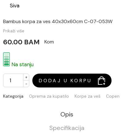
Siva
Bambus korpa za ves 40x30x60cm C-07-053W
Prikaži više
60.00 BAM
Kom
Na stanju
+
DODAJ U KORPU
-
Kategorija
Oprema za kupatilo
Korpe za veš
Copen
Opis
Specifikacija