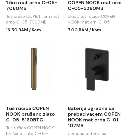
1.5m mat crno C-05-
COPEN NOOK mat crni
7060MB
C-05-5260MB
Tuš crevo COPEN 1,5m mat
Držač tuš ručice COPEN
crno C-05-7060MB
NOOK mat crni C-05-
5260MB
16.50 BAM / Kom
7.00 BAM / Kom
Tuš rucica COPEN
Baterija ugradna sa
NOOK brušeno zlato
prebacivacem COPEN
C-05-5160BTG
NOOK mat crna C-01-
107MB
Tuš ručica COPEN NOOK
brušeno zlato C-05-
Ugradna baterija sa