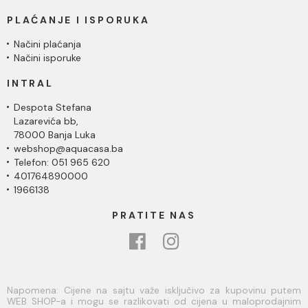
PLAĆANJE I ISPORUKA
Načini plaćanja
Načini isporuke
INTRAL
Despota Stefana
Lazarevića bb,
78000 Banja Luka
webshop@aquacasa.ba
Telefon: 051 965 620
401764890000
1966138
PRATITE NAS
Napomena: Cijene na sajtu važe isključivo za kupovinu putem
WEB SHOP-a i mogu se razlikovati od cijena u maloprodajnim