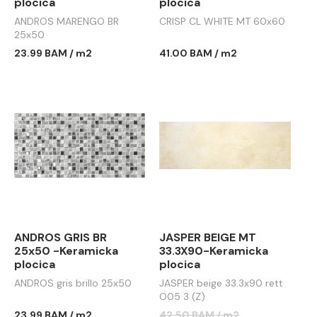
plocica
plocica
ANDROS MARENGO BR
CRISP CL WHITE MT 60x60
25x50
23.99 BAM / m2
41.00 BAM / m2
ANDROS GRIS BR
JASPER BEIGE MT
25x50 -Keramicka
33.3X90-Keramicka
plocica
plocica
ANDROS gris brillo 25x50
JASPER beige 33.3x90 rett
O05 3 (Z)
23.99 BAM / m2
42.50 BAM / m2