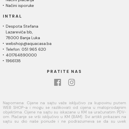
Načini isporuke
INTRAL
Despota Stefana
Lazarevića bb,
78000 Banja Luka
webshop@aquacasa.ba
Telefon: 051 965 620
401764890000
1966138
PRATITE NAS
Napomena: Cijene na sajtu važe isključivo za kupovinu putem
WEB SHOP-a i mogu se razlikovati od cijena u maloprodajnim
objektima. Cijene na sajtu su iskazane u KM sa uračunatim PDV-
om. Plaćanje se vrši isključivo u KM (BAM). Svi artikli prikazani na
sajtu su dio naše ponude i ne podrazumeva se da su uvek
dostupni na lageru. Slike, tehnički crteži, opisi proizvoda i cijene