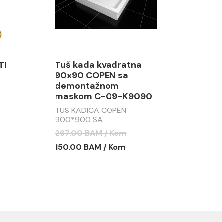
TI
Tuš kada kvadratna
90x90 COPEN sa
demontažnom
maskom C-09-K9090
TUS KADICA COPEN
900*900 SA
DEMONTAŽNOM MASKOM
267.00 BAM / Kom
C-09-K9090
150.00 BAM / Kom