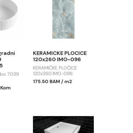
gradni
KERAMICKE PLOCICE
9
120x260 IMO-096
5
KERAMIČKE PLOČICE
120x260 IMO-096
abo 7039
175.50 BAM / m2
/ Kom