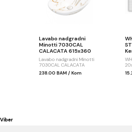
Lavabo nadgradni
WH
Minotti 7030CAL
ST
CALACATA 615x360
Ke
Lavabo nadgradni Minotti
WH
7030CAL CALACATA
20
615x360
238.00 BAM / Kom
15
Viber