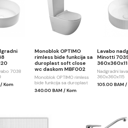
dgradni
Monoblok OPTIMO
Lavabo nad
38
rimless bide funkcija sa
Minotti 703
120
duroplast soft close
360x360x11
wc daskom MBF002
avabo 7038
Nadgradni lav
0
360x360x115
Monoblok OPTIMO rimless
bide funkcija sa duroplast
 / Kom
105.00 BAM 
soft close wc daskom
340.00 BAM / Kom
MBF002