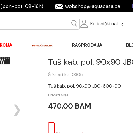
(pon-pet: 08-16h)
webshop@aquacasa.ba
Korisnički nalog
KCIJA
RASPRODAJA
BL
Tuš kab. pol. 90x90 
Šifra artikla: 0305
Tuš kab. pol. 90x90 JBC-600-90
Prikaži više
470.00 BAM