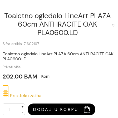
Toaletno ogledalo LineArt PLAZA
60cm ANTHRACITE OAK
PLA0600.LD
Šifra artikla: 71602167
Toaletno ogledalo LineArt PLAZA 60cm ANTHRACITE OAK
PLA0600.LD
Prikaži više
202.00 BAM
Kom
Pri isteku zaliha
+
DODAJ U KORPU
-