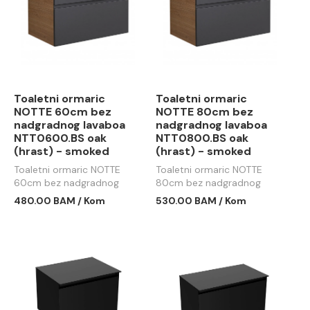
Toaletni ormaric
Toaletni ormaric
NOTTE 60cm bez
NOTTE 80cm bez
nadgradnog lavaboa
nadgradnog lavaboa
NTT0600.BS oak
NTT0800.BS oak
(hrast) - smoked
(hrast) - smoked
Toaletni ormaric NOTTE
Toaletni ormaric NOTTE
60cm bez nadgradnog
80cm bez nadgradnog
lavaboa NTT0600.BS oak
lavaboa NTT0800.BS oak
480.00 BAM / Kom
530.00 BAM / Kom
(hrast) - smoked
(hrast) - smoked