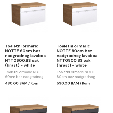
Toaletni ormaric
Toaletni ormaric
NOTTE 60cm bez
NOTTE 80cm bez
nadgradnog lavaboa
nadgradnog lavaboa
NTT0600.BS oak
NTT0800.BS oak
(hrast) - white
(hrast) - white
Toaletni ormaric NOTTE
Toaletni ormaric NOTTE
60cm bez nadgradnog
80cm bez nadgradnog
lavaboa NTT0600.BS oak
lavaboa NTT0800.BS oak
480.00 BAM / Kom
530.00 BAM / Kom
(hrast) - white
(hrast) - white