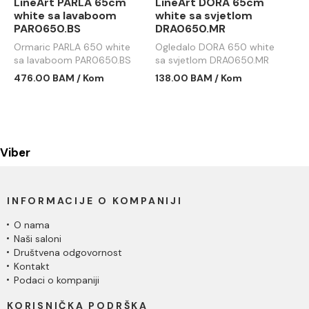
LineArt PARLA 65cm
LineArt DORA 65cm
white sa lavaboom
white sa svjetlom
PAR0650.BS
DRA0650.MR
Ormaric PARLA 650 white
Ogledalo DORA 650 white
sa lavaboom PAR0650.BS
sa svjetlom DRA0650.MR
476.00 BAM / Kom
138.00 BAM / Kom
Viber
INFORMACIJE O KOMPANIJI
O nama
Naši saloni
Društvena odgovornost
Kontakt
Podaci o kompaniji
KORISNIČKA PODRŠKA