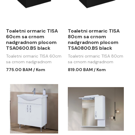
Toaletni ormaric TISA
Toaletni ormaric TISA
60cm sa crnom
80cm sa crnom
nadgradnom plocom
nadgradnom plocom
TSA0600.BS black
TSA0800.BS black
Toaletni ormaric TISA 60cm
Toaletni ormaric TISA 80cm
sa crnom nadgradnom
sa crnom nadgradnom
plocom TSA0600.BS black
plocom TSA0800.BS black
775.00 BAM / Kom
819.00 BAM / Kom