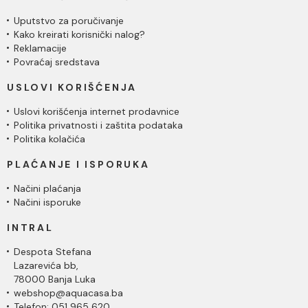
Uputstvo za poručivanje
Kako kreirati korisnički nalog?
Reklamacije
Povraćaj sredstava
USLOVI KORIŠĆENJA
Uslovi korišćenja internet prodavnice
Politika privatnosti i zaštita podataka
Politika kolačića
PLAĆANJE I ISPORUKA
Načini plaćanja
Načini isporuke
INTRAL
Despota Stefana
Lazarevića bb,
78000 Banja Luka
webshop@aquacasa.ba
Telefon: 051 965 620