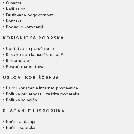
O nama
Naši saloni
Društvena odgovornost
Kontakt
Podaci o kompaniji
KORISNIČKA PODRŠKA
Uputstvo za poručivanje
Kako kreirati korisnički nalog?
Reklamacije
Povraćaj sredstava
USLOVI KORIŠĆENJA
Uslovi korišćenja internet prodavnice
Politika privatnosti i zaštita podataka
Politika kolačića
PLAĆANJE I ISPORUKA
Načini plaćanja
Načini isporuke