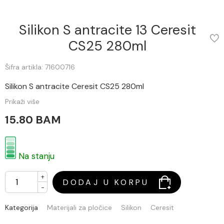
Silikon S antracite 13 Ceresit
CS25 280ml
Šifra artikla: 71600716
Silikon S antracite Ceresit CS25 280ml
Prikaži više
15.80 BAM
Na stanju
+
DODAJ U KORPU
-
Kategorija
Materijali za pločice
Silikon
Ceresit