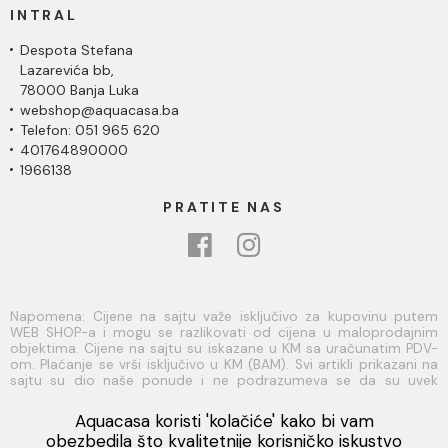
INTRAL
Despota Stefana
Lazarevića bb,
78000 Banja Luka
webshop@aquacasa.ba
Telefon: 051 965 620
401764890000
1966138
PRATITE NAS
Napomena: Cijene na sajtu važe isključivo za kupovinu putem
WEB SHOP-a i mogu se razlikovati od cijena u maloprodajnim
objektima. Cijene na sajtu su iskazane u KM sa uračunatim PDV-
om. Plaćanje se vrši isključivo u KM (BAM). Svi artikli prikazani na
sajtu su dio naše ponude i ne podrazumeva se da su uvek
dostupni na lageru. Slike, tehnički crteži, opisi proizvoda i cijene
su postavljeni tako da što je bolje moguće predstave svaki
Aquacasa koristi 'kolačiće' kako bi vam
proizvod ali ne možemo garantovati da su sve informacije
Viber
obezbedila što kvalitetnije korisničko iskustvo
kompletne i bez grešaka. Sve informacije u vezi raspoloživosti