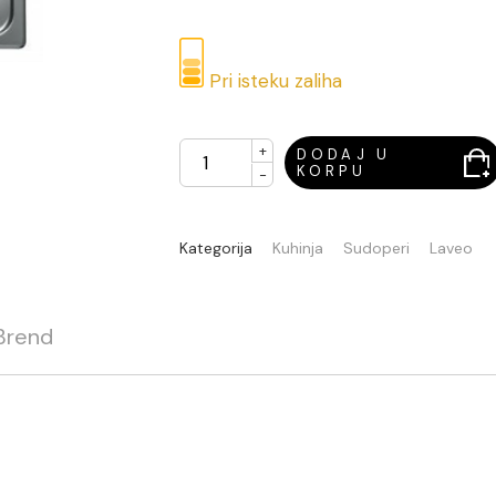
Pri isteku zaliha
+
DODAJ U
KORPU
-
Kategorija
Kuhinja
Sudoperi
Laveo
Brend