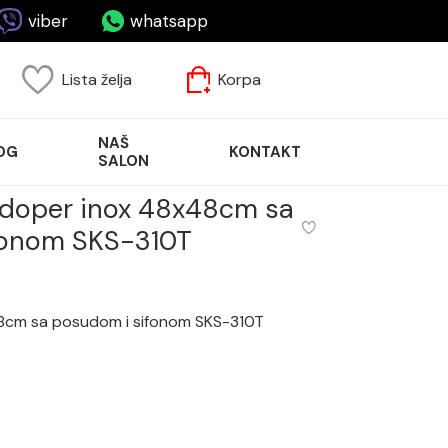
viber
whatsapp
Lista želja
Korpa
NAŠ
OG
KONTAKT
SALON
doper inox 48x48cm sa
fonom SKS-310T
8cm sa posudom i sifonom SKS-310T