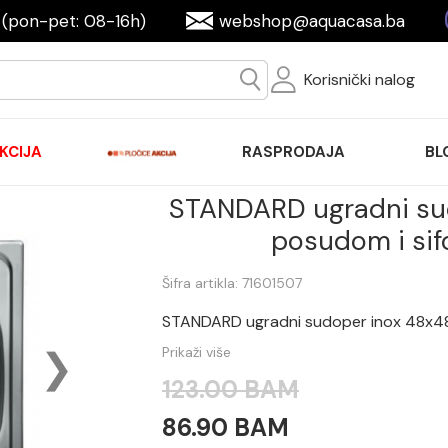
(pon-pet: 08-16h)
webshop@aquacasa.ba
Korisnički nalog
KCIJA
RASPRODAJA
BL
STANDARD ugradni su
posudom i si
Šifra artikla: 71601507
STANDARD ugradni sudoper inox 48x4
Prikaži više
123.00 BAM
86.90 BAM