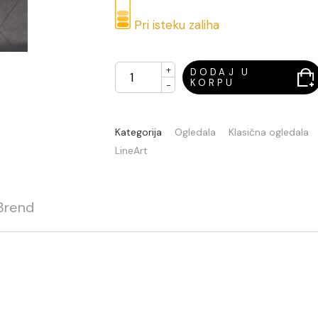
Pri isteku zaliha
+
DODAJ U
KORPU
-
Kategorija
Ogledala
Klasična ogledala
LineArt
Brend