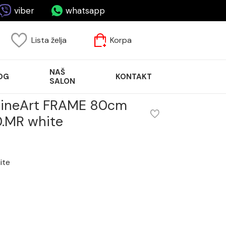
viber
whatsapp
Lista želja
Korpa
NAŠ
OG
KONTAKT
SALON
 LineArt FRAME 80cm
.MR white
ite