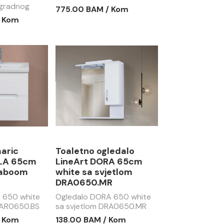
plocom TSA0600.BS black
gradnog
775.00 BAM / Kom
800.BS oak
/ Kom
ked
maric
Toaletno ogledalo
RLA 65cm
LineArt DORA 65cm
vaboom
white sa svjetlom
S
DRA0650.MR
 650 white
Ogledalo DORA 650 white
PAR0650.BS
sa svjetlom DRA0650.MR
/ Kom
138.00 BAM / Kom