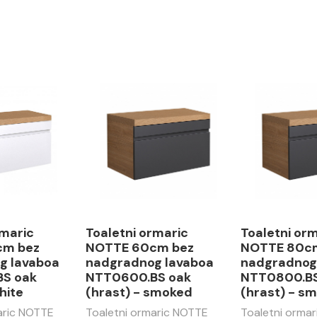
rmaric
Toaletni ormaric
Toaletni or
cm bez
NOTTE 60cm bez
NOTTE 80c
g lavaboa
nadgradnog lavaboa
nadgradnog
S oak
NTT0600.BS oak
NTT0800.BS
hite
(hrast) - smoked
(hrast) - s
aric NOTTE
Toaletni ormaric NOTTE
Toaletni orma