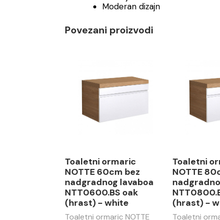
Moderan dizajn
Povezani proizvodi
Toaletni ormaric
Toaletni o
NOTTE 60cm bez
NOTTE 80
nadgradnog lavaboa
nadgradno
NTT0600.BS oak
NTT0800.B
(hrast) - white
(hrast) - w
Toaletni ormaric NOTTE
Toaletni orm