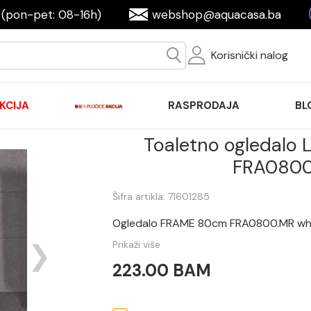
(pon-pet: 08-16h)
webshop@aquacasa.ba
Korisnički nalog
KCIJA
RASPRODAJA
BL
Toaletno ogledalo
FRA0800
Šifra artikla: 71601285
Ogledalo FRAME 80cm FRA0800.MR wh
Prikaži više
223.00 BAM