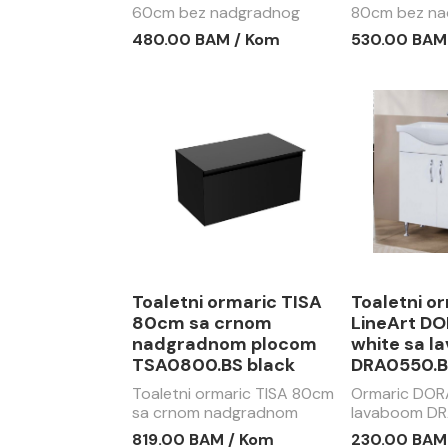
60cm bez nadgradnog
80cm bez na
lavaboa NTT0600.BS oak
lavaboa NTT
480.00 BAM / Kom
530.00 BAM
(hrast) - white
(hrast) - whi
Toaletni ormaric TISA
Toaletni o
80cm sa crnom
LineArt D
nadgradnom plocom
white sa l
TSA0800.BS black
DRA0550.B
Toaletni ormaric TISA 80cm
Ormaric DOR
sa crnom nadgradnom
lavaboom DR
plocom TSA0800.BS black
819.00 BAM / Kom
230.00 BAM