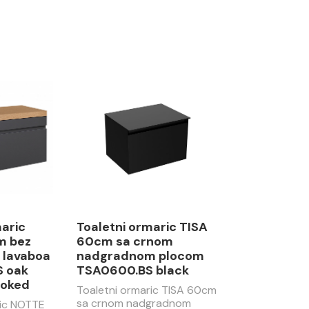
maric
Toaletni ormaric TISA
m bez
60cm sa crnom
 lavaboa
nadgradnom plocom
 oak
TSA0600.BS black
moked
Toaletni ormaric TISA 60cm
sa crnom nadgradnom
ric NOTTE