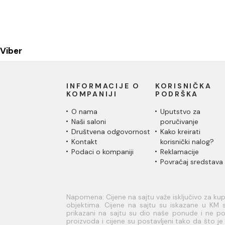
Viber
INFORMACIJE O
KORISNIČKA
KOMPANIJI
PODRŠKA
O nama
Uputstvo za
Naši saloni
poručivanje
Društvena odgovornost
Kako kreirati
Kontakt
korisnički nalog?
Podaci o kompaniji
Reklamacije
Povraćaj sredstava
Napomena: Cijene na sajtu važe isključivo za k
objektima. Cijene na sajtu su iskazane u KM s
prikazani na sajtu su dio naše ponude i ne pod
proizvoda i cijene su postavljeni tako da što 