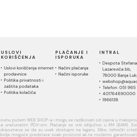
USLOVI
PLAĆANJE I
INTRAL
KORIŠĆENJA
ISPORUKA
Despota Stefana
Uslovi korišćenja internet
Načini plaćanja
Lazarevića bb,
prodavnice
Načini isporuke
78000 Banja Luk
Politika privatnosti i
webshop@aquac
zaštita podataka
Telefon: 051 965
Politika kolačića
401764890000
1966138
upovinu putem WEB SHOP-a i mogu se razlikovati od cijena u malopr
a uračunatim PDV-om. Plaćanje se vrši isključivo u KM (BAM). Svi a
razumeva se da su uvek dostupni na lageru. Slike, tehnički crteži
je bolje moguće predstave svaki proizvod ali ne možemo garantovat