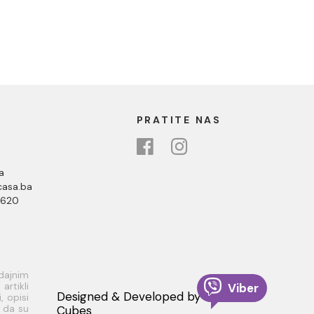
PRATITE NAS
a
asa.ba
 620
odajnim
rtikli
Viber
Designed & Developed by
, opisi
i da su
Cubes