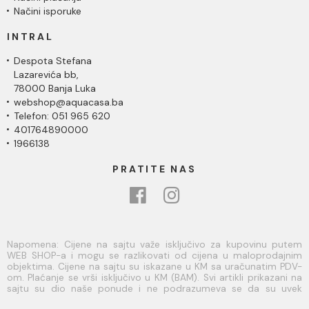
Načini isporuke
INTRAL
Despota Stefana
Lazarevića bb,
78000 Banja Luka
webshop@aquacasa.ba
Telefon: 051 965 620
401764890000
1966138
PRATITE NAS
Napomena: Cijene na sajtu važe isključivo za kupovinu putem
WEB SHOP-a i mogu se razlikovati od cijena u maloprodajnim
objektima. Cijene na sajtu su iskazane u KM sa uračunatim PDV-
om. Plaćanje se vrši isključivo u KM (BAM). Svi artikli prikazani na
sajtu su dio naše ponude i ne podrazumeva se da su uvek
dostupni na lageru. Slike, tehnički crteži, opisi proizvoda i cijene