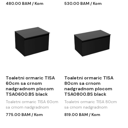
lavaboa NTT0600.BS oak
lavaboa NTT0800.BS oak
480.00 BAM / Kom
530.00 BAM / Kom
(hrast) - smoked
(hrast) - smoked
Toaletni ormaric TISA
Toaletni ormaric TISA
60cm sa crnom
80cm sa crnom
nadgradnom plocom
nadgradnom plocom
TSA0600.BS black
TSA0800.BS black
Toaletni ormaric TISA 60cm
Toaletni ormaric TISA 80cm
sa crnom nadgradnom
sa crnom nadgradnom
plocom TSA0600.BS black
plocom TSA0800.BS black
775.00 BAM / Kom
819.00 BAM / Kom