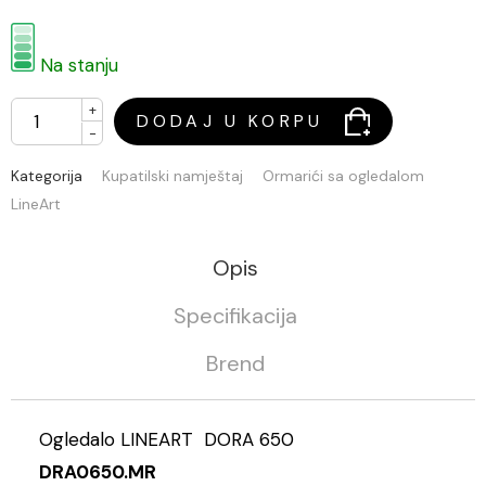
Na stanju
+
DODAJ U KORPU
-
Kategorija
Kupatilski namještaj
Ormarići sa ogledalom
LineArt
Opis
Specifikacija
Brend
Ogledalo LINEART DORA 650
DRA0650.MR