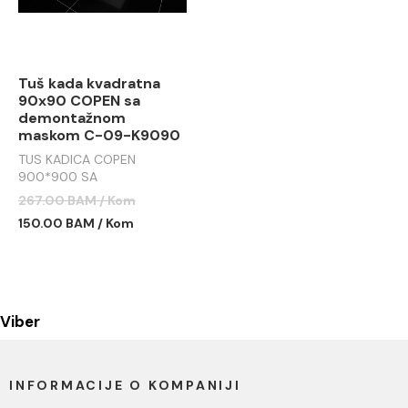
Tuš kada kvadratna
90x90 COPEN sa
demontažnom
maskom C-09-K9090
TUS KADICA COPEN
900*900 SA
DEMONTAŽNOM MASKOM
267.00 BAM / Kom
C-09-K9090
150.00 BAM / Kom
Viber
INFORMACIJE O KOMPANIJI