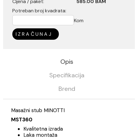
Cijena / paket:
585.00 BAM
Potreban broj kvadrata:
Kom
IZRAČUNAJ
Opis
Specifikacija
Brend
Masažni stub MINOTTI
MST360
Kvalitetna izrada
Laka montaža