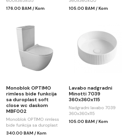
600x385x135
360x360x120
176.00 BAM / Kom
105.00 BAM / Kom
Monoblok OPTIMO
Lavabo nadgradni
rimless bide funkcija
Minotti 7039
sa duroplast soft
360x360x115
close wc daskom
Nadgradni lavabo 7039
MBF002
360x360x115
Monoblok OPTIMO rimless
105.00 BAM / Kom
bide funkcija sa duroplast
soft close wc daskom
340.00 BAM / Kom
MBF002