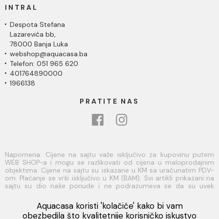
INTRAL
Despota Stefana
Lazarevića bb,
78000 Banja Luka
webshop@aquacasa.ba
Telefon: 051 965 620
401764890000
1966138
PRATITE NAS
Napomena: Cijene na sajtu važe isključivo za kupovinu putem
WEB SHOP-a i mogu se razlikovati od cijena u maloprodajnim
objektima. Cijene na sajtu su iskazane u KM sa uračunatim PDV-
om. Plaćanje se vrši isključivo u KM (BAM). Svi artikli prikazani na
sajtu su dio naše ponude i ne podrazumeva se da su uvek
dostupni na lageru. Slike, tehnički crteži, opisi proizvoda i cijene
su postavljeni tako da što je bolje moguće predstave svaki
Aquacasa koristi 'kolačiće' kako bi vam
proizvod ali ne možemo garantovati da su sve informacije
Viber
obezbedila što kvalitetnije korisničko iskustvo
kompletne i bez grešaka. Sve informacije u vezi raspoloživosti