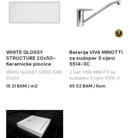
WHITE GLOSSY
Baterija VIVA MINOTTI
STRUCTURE 20x50-
za sudoper 3 cijevi
Keramicke plocice
5514-3C
WHITE GLOSSY STRUCTURE
J. bat. VIVA MINOTTI za
20x50
sudoperu 3 cijevi 5514-3
15.21 BAM / m2
65.52 BAM / Kom