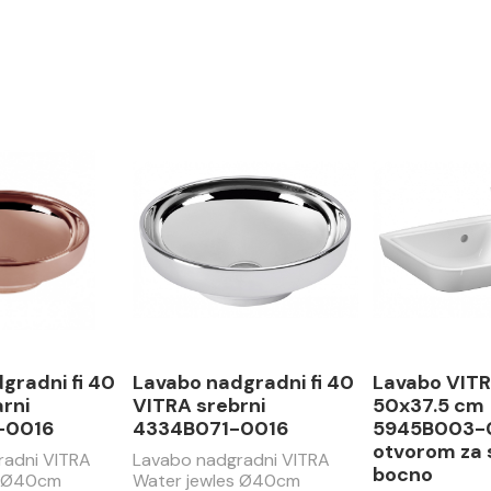
gradni fi 40
Lavabo nadgradni fi 40
Lavabo VIT
rni
VITRA srebrni
50x37.5 cm
-0016
4334B071-0016
5945B003-
otvorom za 
radni VITRA
Lavabo nadgradni VITRA
bocno
s Ø40cm
Water jewles Ø40cm