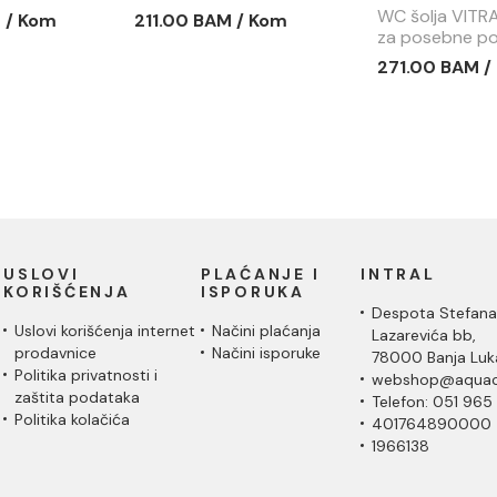
WC šolja VIT
 / Kom
211.00 BAM / Kom
za posebne po
setom za ugrad
271.00 BAM /
vezom - 5815
USLOVI
PLAĆANJE I
INTRAL
KORIŠĆENJA
ISPORUKA
Despota Stefana
Uslovi korišćenja internet
Načini plaćanja
Lazarevića bb,
prodavnice
Načini isporuke
78000 Banja Luk
Politika privatnosti i
webshop@aquac
zaštita podataka
Telefon: 051 965
Politika kolačića
401764890000
1966138