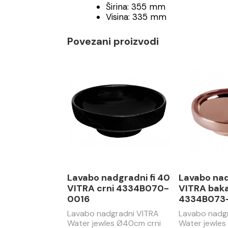
Širina: 355 mm
Visina: 335 mm
Povezani proizvodi
Lavabo nadgradni fi 40
Lavabo nad
VITRA crni 4334B070-
VITRA baka
0016
4334B073
Lavabo nadgradni VITRA
Lavabo nadg
Water jewles Ø40cm crni
Water jewle