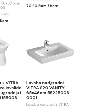
 50x37.5cm
70.20 BAM / Kom
029
/ Kom
 Kom
tik VITRA
Lavabo nadgradni
a invalide
VITRA S20 VANITY
ugradnju i
65x46cm 5522B003-
5815B003-
0001
Lavabo nadgradni VITRA