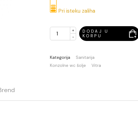
Pri isteku zaliha
+
DODAJ U
KORPU
-
Kategorija
Sanitarija
Konzolne wc šolje
Vitra
Brend