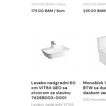
bakarni
340.00 BAM / Kom
530.00 BAM
175.00 BAM / Kom
235.00 BAM
Lavabo nadgradni 60
Monoblok 
cm VITRA GEO sa
BTW sa du
otvorom za slavinu
daskom va
7426B003-0001
S20 monoblo
Lavabo nadgradni VITRA