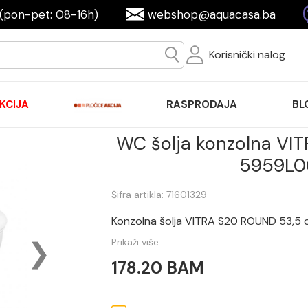
(pon-pet: 08-16h)
webshop@aquacasa.ba
Korisnički nalog
KCIJA
RASPRODAJA
BL
WC šolja konzolna VI
5959L0
Šifra artikla: 71601329
Konzolna šolja VITRA S20 ROUND 53,
Prikaži više
178.20 BAM