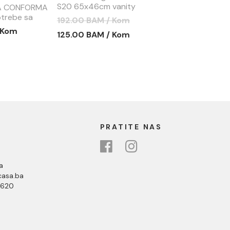
S20 65x46cm vanity
RA CONFORMA
trebe sa
192.00 BAM / Kom
nju i P
 Kom
125.00 BAM / Kom
B003-0087
PRATITE NAS
a
asa.ba
 620