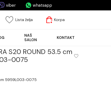
viber
whatsapp
Lista želja
Korpa
NAŠ
OG
KONTAKT
SALON
TRA S20 ROUND 53.5 cm
03-0075
5 cm 5959L003-0075