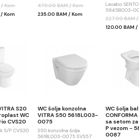
srebrni
Lavabo SENTO
 / Kom
470.00 BAM / Kom
5945B003-0
 / Kom
235.00 BAM / Kom
227.00 BAM 
120.00 BAM /
VITRA S20
WC šolja konzolna
WC šolja bal
roplast WC
VITRA S50 5618L003-
CONFORMA z
rio CVS20
0075
sa setom za 
P vezom - 
k S/P CVS20
S50 konzolna šolja
0087
5618L003-0075 SVS57