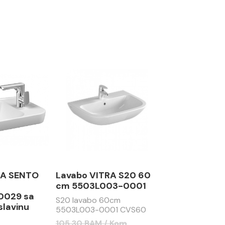
RA SENTO
Lavabo VITRA S20 60
cm 5503L003-0001
0029 sa
S20 lavabo 60cm
slavinu
5503L003-0001 CVS60
105.30 BAM / Kom