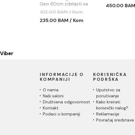
Geo 60cm zdelasti sa
450.00 BAM
prelivom sa otvorom za
412.00 BAM / Kom
slavinu
235.00 BAM / Kom
Viber
INFORMACIJE O
KORISNIČKA
KOMPANIJI
PODRŠKA
O nama
Uputstvo za
Naši saloni
poručivanje
Društvena odgovornost
Kako kreirati
Kontakt
korisnički nalog?
Podaci o kompaniji
Reklamacije
Povraćaj sredstava