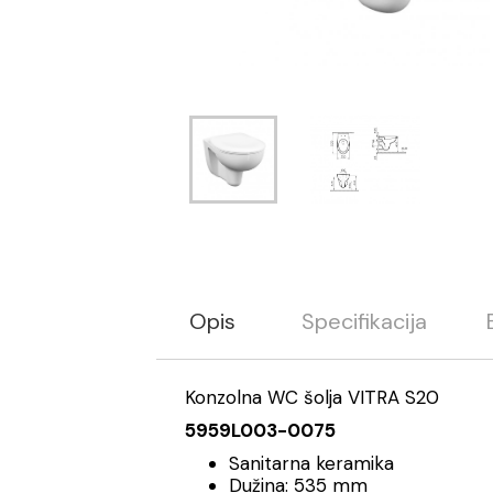
Opis
Specifikacija
Konzolna WC šolja VITRA S20
5959L003-0075
Sanitarna keramika
Dužina: 535 mm