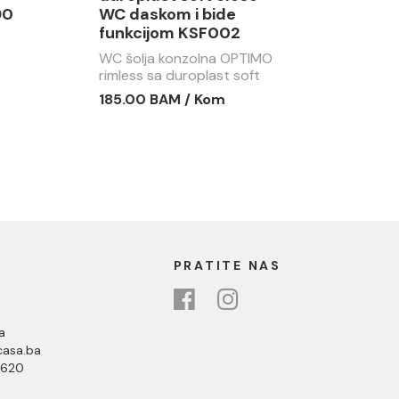
90
WC daskom i bide
funkcijom KSF002
WC šolja konzolna OPTIMO
M
rimless sa duroplast soft
close WC daskom i bide
185.00 BAM / Kom
funkcijom KFS002
PRATITE NAS
a
asa.ba
 620