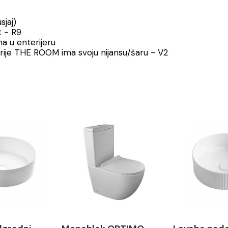
jaj)
t - R9
a u enterijeru
erije THE ROOM ima svoju nijansu/šaru - V2