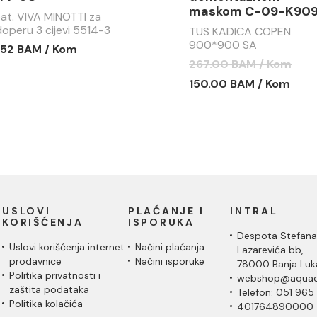
maskom C-09-K90
bat. VIVA MINOTTI za
operu 3 cijevi 5514-3
TUS KADICA COPEN
900*900 SA
.52 BAM / Kom
DEMONTAŽNOM MASKO
267.00 BAM / Kom
C-09-K9090
150.00 BAM / Kom
USLOVI
PLAĆANJE I
INTRAL
KORIŠĆENJA
ISPORUKA
Despota Stefana
Uslovi korišćenja internet
Načini plaćanja
Lazarevića bb,
prodavnice
Načini isporuke
78000 Banja Luk
Politika privatnosti i
webshop@aquac
zaštita podataka
Telefon: 051 965
Politika kolačića
401764890000