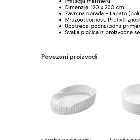
Imitacija mermera
Dimenzije: 120 x 260 cm
Završna obrada - Lapato (polus
Mrazootpornost, Protivkliznos
Upotreba: podna/zidna primjen
Svaka pločica iz proizvodne s
Povezani proizvodi