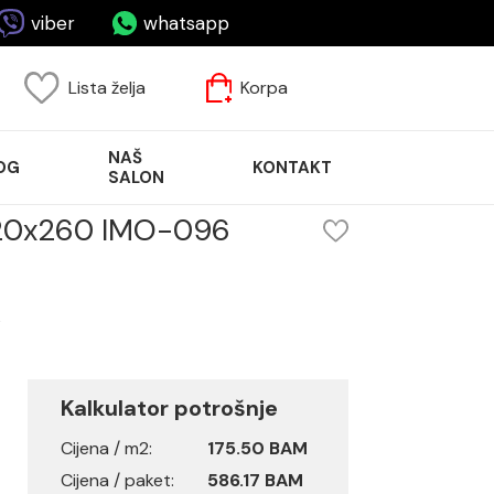
viber
whatsapp
Lista želja
Korpa
NAŠ
OG
KONTAKT
SALON
20x260 IMO-096
6
Kalkulator potrošnje
Cijena / m2:
175.50 BAM
Cijena / paket:
586.17 BAM