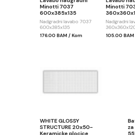
Lavabo nadgradni
Lavabo na
Minotti 7037
Minotti 70
600x385x135
360x360x
Nadgradni lavabo 7037
Nadgradni l
600x385x135
360x360x12
176.00 BAM / Kom
105.00 BAM
WHITE GLOSSY
Ba
STRUCTURE 20x50-
za
Keramicke plocice
55