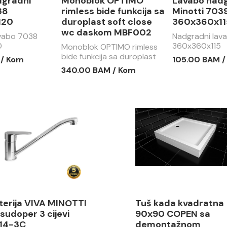
dgradni
Monoblok OPTIMO
Lavabo nad
38
rimless bide funkcija sa
Minotti 703
120
duroplast soft close
360x360x11
wc daskom MBF002
avabo 7038
Nadgradni lav
0
360x360x115
Monoblok OPTIMO rimless
bide funkcija sa duroplast
 / Kom
105.00 BAM 
soft close wc daskom
340.00 BAM / Kom
MBF002
terija VIVA MINOTTI
Tuš kada kvadratna
 sudoper 3 cijevi
90x90 COPEN sa
14-3C
demontažnom