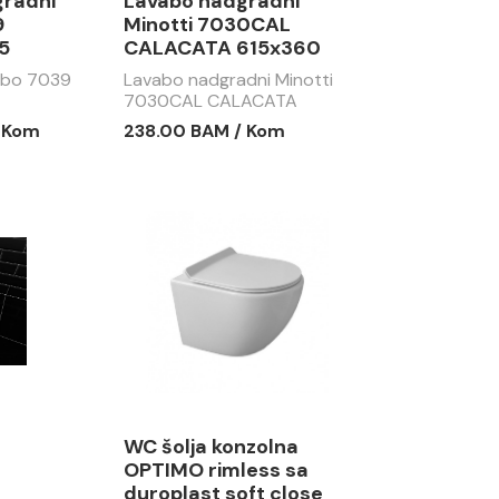
gradni
Lavabo nadgradni
9
Minotti 7030CAL
5
CALACATA 615x360
abo 7039
Lavabo nadgradni Minotti
7030CAL CALACATA
615x360
/ Kom
238.00 BAM / Kom
WC šolja konzolna
OPTIMO rimless sa
duroplast soft close