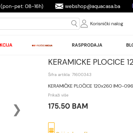
(pon-pet: 08-16h)
webshop@aquacasa.ba
Korisnički nalog
KCIJA
RASPRODAJA
BL
KERAMICKE PLOCICE 1
Šifra artikla: 71600343
KERAMIČKE PLOČICE 120x260 IMO-09
Prikaži više
175.50 BAM