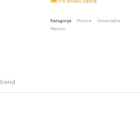
Pri isteku zaliha
Kategorija
Pločice
Univerzalne
Minotti
Brend