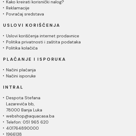
Kako kreirati korisnički nalog?
Reklamacije
Povraćaj sredstava
USLOVI KORIŠĆENJA
Uslovi korišćenja internet prodavnice
Politika privatnosti i zaštita podataka
Politika kolačića
PLAĆANJE I ISPORUKA
Načini plaćanja
Načini isporuke
INTRAL
Despota Stefana
Lazarevića bb,
78000 Banja Luka
webshop@aquacasa.ba
Telefon: 051 965 620
401764890000
1966138