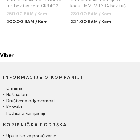
tus bez tus seta CR9402
kadu EMMEVI LYRA bez tuš
seta CR9401
250.00 BAM / Kom
280.00 BAM / Kom
200.00 BAM / Kom
224.00 BAM / Kom
Viber
INFORMACIJE O KOMPANIJI
O nama
Naši saloni
Društvena odgovornost
Kontakt
Podaci o kompaniji
KORISNIČKA PODRŠKA
Uputstvo za poručivanje