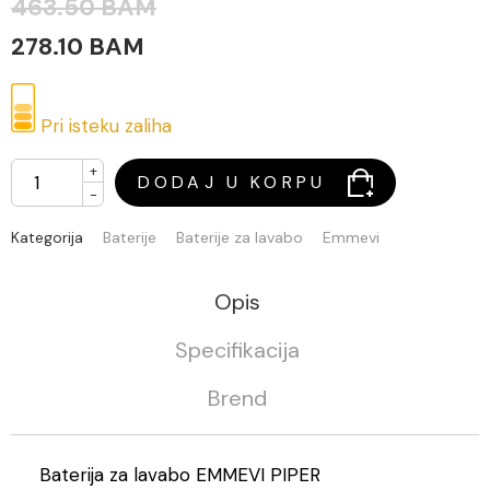
463.50 BAM
278.10 BAM
Pri isteku zaliha
+
DODAJ U KORPU
-
Kategorija
Baterije
Baterije za lavabo
Emmevi
Opis
Specifikacija
Brend
Baterija za lavabo EMMEVI PIPER