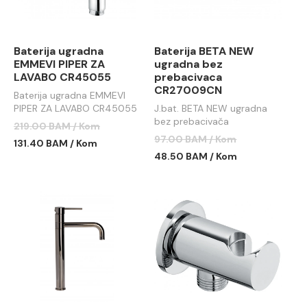
Baterija ugradna
Baterija BETA NEW
EMMEVI PIPER ZA
ugradna bez
LAVABO CR45055
prebacivaca
CR27009CN
Baterija ugradna EMMEVI
PIPER ZA LAVABO CR45055
J.bat. BETA NEW ugradna
bez prebacivača
219.00 BAM / Kom
CR27009CN
97.00 BAM / Kom
131.40 BAM / Kom
48.50 BAM / Kom