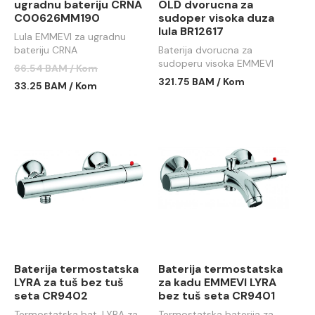
ugradnu bateriju CRNA
OLD dvorucna za
C00626MM190
sudoper visoka duza
lula BR12617
Lula EMMEVI za ugradnu
bateriju CRNA
Baterija dvorucna za
C00626MM190
sudoperu visoka EMMEVI
66.54 BAM / Kom
DECO OLD duza lula BR12617
321.75 BAM / Kom
33.25 BAM / Kom
Baterija termostatska
Baterija termostatska
LYRA za tuš bez tuš
za kadu EMMEVI LYRA
seta CR9402
bez tuš seta CR9401
Termostatska bat. LYRA za
Termostatska baterija za