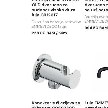
OLD dvorucna za
dvorucna z
sudoper visoka duza
sa tuš set
lula CR12617
Baterija dvo
EMMEVI DECO
Dvoručna baterija za lavabo
setom
EMMEVI DECO hrom
994.50 BAM
258.00 BAM / Kom
Konektor tuš crijeva sa
Lula EMMEV