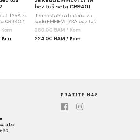
bez tuš
za kadu EMMEVI LYRA
2
bez tuš seta CR9401
bat. LYRA za
Termostatska baterija za
eta CR9402
kadu EMMEVI LYRA bez tuš
seta CR9401
/ Kom
280.00 BAM / Kom
/ Kom
224.00 BAM / Kom
PRATITE NAS
a
asa.ba
 620