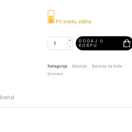
Pri isteku zaliha
+
DODAJ U
KORPU
-
Kategorija
Baterije
Baterije za bide
Emmevi
Brend