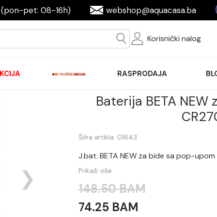
(pon-pet: 08-16h)
webshop@aquacasa.ba
Korisnički nalog
KCIJA
RASPRODAJA
BL
Baterija BETA NEW 
CR27
Šifra artikla: 01643
J.bat. BETA NEW za bide sa pop-up
Prikaži više
148.50 BAM
74.25 BAM