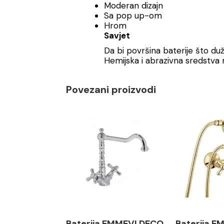
Moderan dizajn
Sa pop up-om
Hrom
Savjet
Da bi površina baterije što du
Hemijska i abrazivna sredstva m
Povezani proizvodi
Baterija EMMEVI DECO
Baterija 