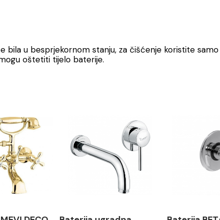
že bila u besprjekornom stanju, za čišćenje koristite sam
ogu oštetiti tijelo baterije.
EMMEVI DECO
Baterija ugradna
Baterija BE