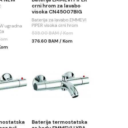
z
crni hrom za lavabo
a
visoka CN45007BIG
N
Baterija za lavabo EMMEVI
PIPER visoka crni hrom
EW ugradna
ča
538.00 BAM / Kom
 Kom
376.60 BAM / Kom
 Kom
rmostatska
Baterija termostatska