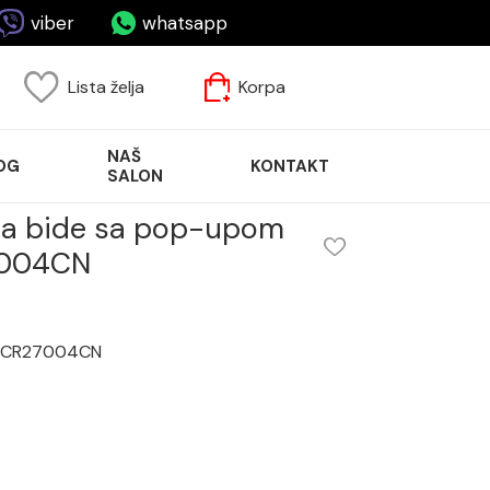
viber
whatsapp
Lista želja
Korpa
NAŠ
OG
KONTAKT
SALON
za bide sa pop-upom
004CN
om CR27004CN