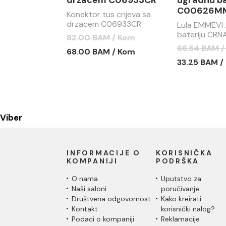
držacem C06933CR
ugradnu ba
C00626M
Konektor tus crijeva sa
drzacem C06933CR
Lula EMMEVI 
bateriju CRN
82.00 BAM / Kom
C00626MM1
66.54 BAM 
68.00 BAM / Kom
33.25 BAM /
Viber
INFORMACIJE O
KORISNIČKA
KOMPANIJI
PODRŠKA
O nama
Uputstvo za
Naši saloni
poručivanje
Društvena odgovornost
Kako kreirati
Kontakt
korisnički nalog?
Podaci o kompaniji
Reklamacije