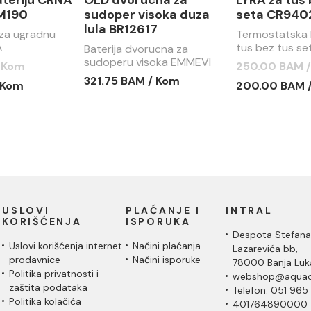
teriju CRNA
OLD dvorucna za
LYRA za tuš 
M190
sudoper visoka duza
seta CR940
lula BR12617
za ugradnu
Termostatska 
A
tus bez tus s
Baterija dvorucna za
90
sudoperu visoka EMMEVI
/ Kom
250.00 BAM 
DECO OLD duza lula
321.75 BAM / Kom
 Kom
200.00 BAM 
BR12617
USLOVI
PLAĆANJE I
INTRAL
KORIŠĆENJA
ISPORUKA
Despota Stefana
Uslovi korišćenja internet
Načini plaćanja
Lazarevića bb,
prodavnice
Načini isporuke
78000 Banja Luk
Politika privatnosti i
webshop@aquac
zaštita podataka
Telefon: 051 965
Politika kolačića
401764890000