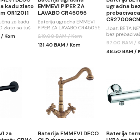
a kadu zlato
EMMEVI PIPER ZA
ugradna be
om OR12011
LAVABO CR45055
prebacivac
CR27009C
ručna za kadu
Baterija ugradna EMMEVI
 zlato sa tuš
PIPER ZA LAVABO CR45055
J.bat. BETA N
bez prebaciva
 / Kom
219.00 BAM / Kom
CR27009CN
97.00 BAM /
131.40 BAM / Kom
48.50 BAM /
I za
Baterija EMMEVI DECO
Baterija te