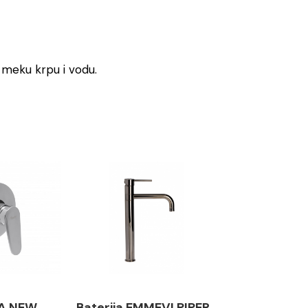
o meku krpu i vodu.
TA NEW
Baterija EMMEVI PIPER