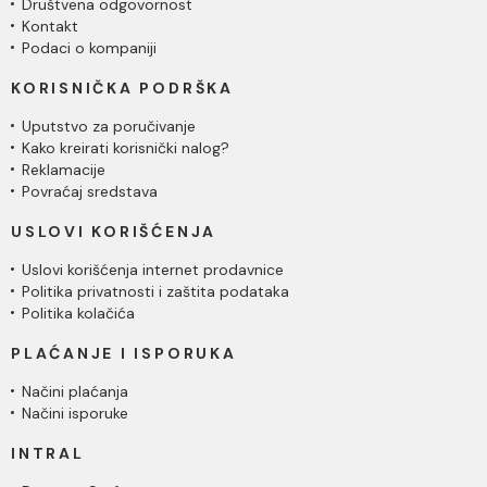
Društvena odgovornost
Kontakt
Podaci o kompaniji
KORISNIČKA PODRŠKA
Uputstvo za poručivanje
Kako kreirati korisnički nalog?
Reklamacije
Povraćaj sredstava
USLOVI KORIŠĆENJA
Uslovi korišćenja internet prodavnice
Politika privatnosti i zaštita podataka
Politika kolačića
PLAĆANJE I ISPORUKA
Načini plaćanja
Načini isporuke
INTRAL