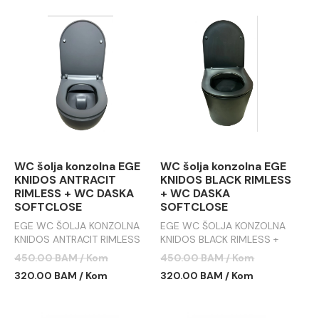
WC šolja konzolna EGE
WC šolja konzolna EGE
KNIDOS ANTRACIT
KNIDOS BLACK RIMLESS
RIMLESS + WC DASKA
+ WC DASKA
SOFTCLOSE
SOFTCLOSE
EGE WC ŠOLJA KONZOLNA
EGE WC ŠOLJA KONZOLNA
KNIDOS ANTRACIT RIMLESS
KNIDOS BLACK RIMLESS +
+ WC DASKA SOFTCLOSE
WC DASKA SOFTCLOSE
450.00 BAM / Kom
450.00 BAM / Kom
320.00 BAM / Kom
320.00 BAM / Kom