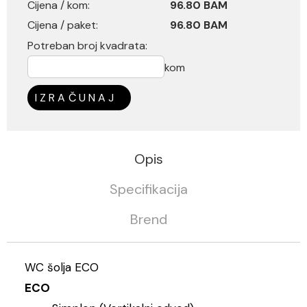
Cijena / kom:
96.80 BAM
Cijena / paket:
96.80 BAM
Potreban broj kvadrata:
kom
IZRAČUNAJ
Opis
Specifikacija
Brend
WC šolja ECO
ECO