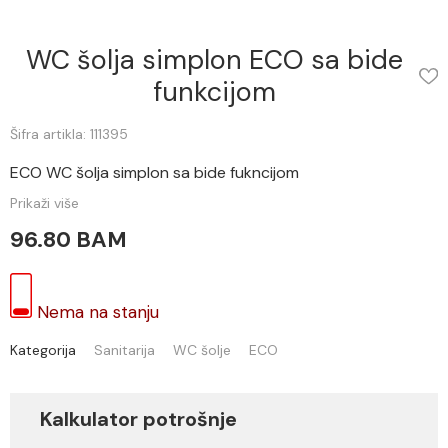
WC šolja simplon ECO sa bide
funkcijom
Šifra artikla: 111395
ECO WC šolja simplon sa bide fukncijom
Prikaži više
96.80 BAM
Nema na stanju
Kategorija
Sanitarija
WC šolje
ECO
Kalkulator potrošnje