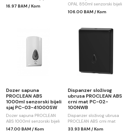
106P
OPAL 850ml senzorski bijeli
16.97 BAM / Kom
PC-03-2850SW
106.00 BAM / Kom
Dozer sapuna
Dispanzer složivog
PROCLEAN ABS
ubrusa PROCLEAN ABS
1000ml senzorski bijeli
crni mat PC-02-
sjaj PC-03-41000SW
100NWB
Dozer sapuna PROCLEAN
Dispanzer složivog ubrusa
ABS 1000ml senzorski bijeli
PROCLEAN ABS crni mat
sjaj PC-03-41000SW
PC-02-100NWB
147.00 BAM / Kom
33.93 BAM / Kom