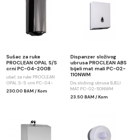
Sušac za ruke
Dispanzer složivog
PROCLEAN OPAL S/S
ubrusa PROCLEAN ABS
crni PC-04-200B
bijeli mat mali PC-02-
110NWM
ušač za ruke PROCLEAN
OPAL S-S crni PC-04-
Dis.složivog ubrusa BJELI
200B
MAT PC-02-110NWM
230.00 BAM / Kom
23.50 BAM / Kom