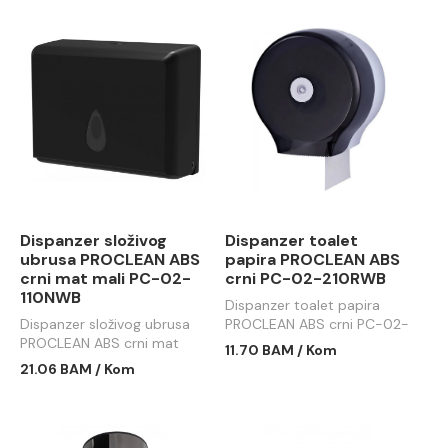
Dispanzer složivog
Dispanzer toalet
ubrusa PROCLEAN ABS
papira PROCLEAN ABS
crni mat mali PC-02-
crni PC-02-210RWB
110NWB
Dispanzer toalet papira
Dispanzer složivog ubrusa
PROCLEAN ABS crni PC-02-
PROCLEAN ABS crni mat
210RWB
11.70 BAM / Kom
mali PC-02-110NWB
21.06 BAM / Kom