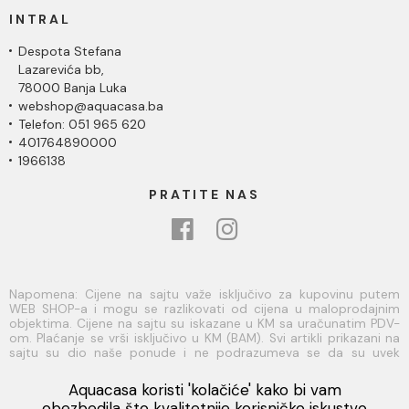
INTRAL
Despota Stefana
Lazarevića bb,
78000 Banja Luka
webshop@aquacasa.ba
Telefon: 051 965 620
401764890000
1966138
PRATITE NAS
Napomena: Cijene na sajtu važe isključivo za kupovinu putem
WEB SHOP-a i mogu se razlikovati od cijena u maloprodajnim
objektima. Cijene na sajtu su iskazane u KM sa uračunatim PDV-
om. Plaćanje se vrši isključivo u KM (BAM). Svi artikli prikazani na
sajtu su dio naše ponude i ne podrazumeva se da su uvek
dostupni na lageru. Slike, tehnički crteži, opisi proizvoda i cijene
su postavljeni tako da što je bolje moguće predstave svaki
Aquacasa koristi 'kolačiće' kako bi vam
proizvod ali ne možemo garantovati da su sve informacije
Viber
obezbedila što kvalitetnije korisničko iskustvo