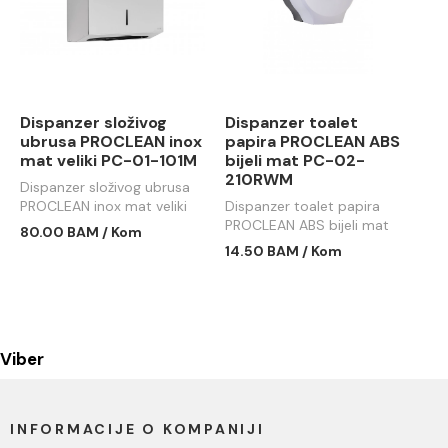
Dispanzer složivog
Dispanzer toalet
ubrusa PROCLEAN inox
papira PROCLEAN ABS
mat veliki PC-01-101M
bijeli mat PC-02-
210RWM
Dispanzer složivog ubrusa
PROCLEAN inox mat veliki
Dispanzer toalet papira
PC-01-101M
PROCLEAN ABS bijeli mat
80.00 BAM / Kom
PC-02-210RWM
14.50 BAM / Kom
Viber
INFORMACIJE O KOMPANIJI